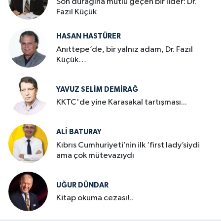
Son durağına mutlu geçen bir lider: Dr.
Fazıl Küçük
HASAN HASTÜRER
Anıttepe’de, bir yalnız adam, Dr. Fazıl
Küçük…
YAVUZ SELIM DEMIRAĞ
KKTC'de yine Karasakal tartışması...
ALI BATURAY
Kıbrıs Cumhuriyeti’nin ilk ‘first lady’siydi
ama çok mütevazıydı
UĞUR DÜNDAR
Kitap okuma cezası!..