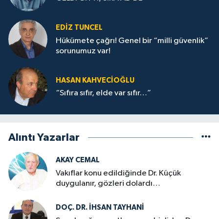
EDIZ TUNCEL
Hükümete çağrı! Genel bir “milli güvenlik”
sorunumuz var!
HASAN KAHVECİOĞLU
“Sıfıra sıfır, elde var sıfır…”
Alıntı Yazarlar
AKAY CEMAL
Vakıflar konu edildiğinde Dr. Küçük
duygulanır, gözleri dolardı…
DOÇ. DR. İHSAN TAYHANI