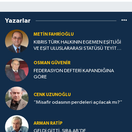
Yazarlar
METIN FAHRİOĞLU
KIBRIS TÜRK HALKININ EGEMEN EŞİTLİĞİ
VE EŞİT ULUSLARARASI STATÜSÜ TEYİT
EDİLMELİ
OSMAN GÜVENİR
FEDERASYON DEFTERİ KAPANDIĞINA
GÖRE
CENK UZUNOĞLU
“Misafir odasının perdeleri açılacak mı?”
ARMAN RATİP
GELDİ GİTTİ, SIRA AB’DE