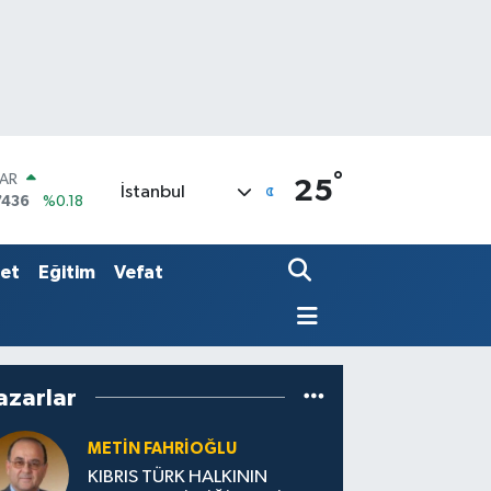
°
LAR
25
İstanbul
7436
%0.18
RO
2510
%0.32
RLİN
set
Eğitim
Vefat
4811
%0.38
azarlar
METIN FAHRİOĞLU
KIBRIS TÜRK HALKININ