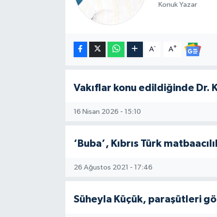
Konuk Yazar
-
+
A
A
Vakıflar konu edildiğinde Dr.
16 Nisan 2026 - 15:10
‘Buba’, Kıbrıs Türk matbaacılı
26 Ağustos 2021 - 17:46
Süheyla Küçük, paraşütleri 