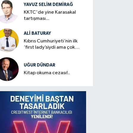
YAVUZ SELIM DEMIRAĞ
KKTC'de yine Karasakal
tartışması...
ALI BATURAY
Kıbrıs Cumhuriyeti’nin ilk
‘first lady’siydi ama çok
mütevazıydı
UĞUR DÜNDAR
Kitap okuma cezası!..