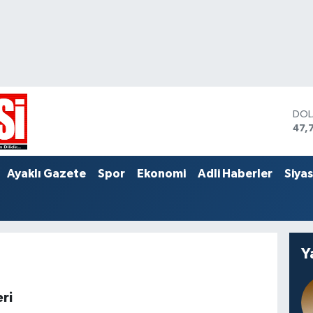
DO
47,
EU
55,
STE
Ayaklı Gazete
Spor
Ekonomi
Adli Haberler
Siya
64,
Y
ri