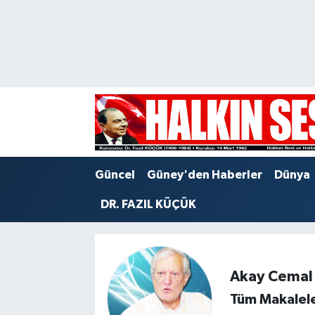
Nöbetçi Eczaneler
Hava Durumu
Trafik Durumu
Puan Durumu ve Fikstür
Güncel
Güney'den Haberler
Dünya
Tüm Manşetler
DR. FAZIL KÜÇÜK
Son Dakika Haberleri
Haber Arşivi
Akay Cemal
Tüm Makalele