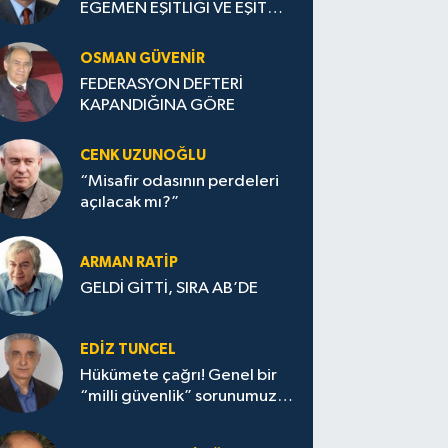
EGEMEN EŞİTLİĞİ VE EŞİT
ULUSLARARASI STATÜSÜ
TEYİT EDİLMELİ
OSMAN GÜVENİR
FEDERASYON DEFTERİ
KAPANDIĞINA GÖRE
CENK UZUNOĞLU
“Misafir odasının perdeleri
açılacak mı?”
ARMAN RATİP
GELDİ GİTTİ, SIRA AB’DE
EDIZ TUNCEL
Hükümete çağrı! Genel bir
“milli güvenlik” sorunumuz
var!