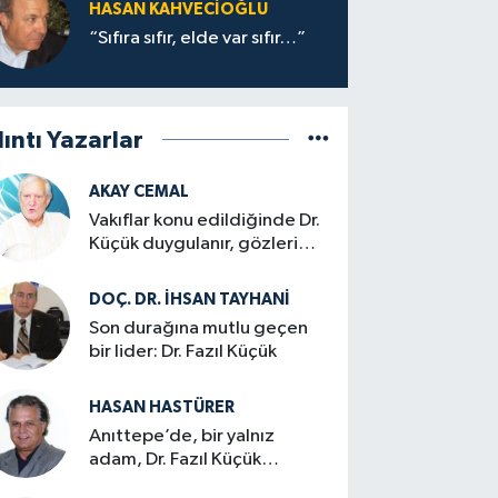
HASAN KAHVECİOĞLU
“Sıfıra sıfır, elde var sıfır…”
lıntı Yazarlar
AKAY CEMAL
Vakıflar konu edildiğinde Dr.
Küçük duygulanır, gözleri
dolardı…
DOÇ. DR. İHSAN TAYHANI
Son durağına mutlu geçen
bir lider: Dr. Fazıl Küçük
HASAN HASTÜRER
Anıttepe’de, bir yalnız
adam, Dr. Fazıl Küçük…