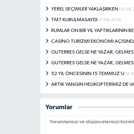
YEREL SEÇİMLER YAKLAŞIRKEN
04.08.
TMT KURULMASAYDI
01.08.2026
RUMLAR ON BİR YIL YAPTIKLARININ 
CASİNO TURİZMİ EKONOMİ AÇISIN
GUTERRES GELSE NE YAZAR, GELMES
GUTERRES GELSE NE YAZAR, GELMES
52 YIL ÖNCESİNİN 15 TEMMUZ’U
16.
ARTIK YANGIN HELİKOPTERİMİZ DE V
Yorumlar