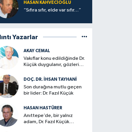
HASAN KAHVECİOĞLU
“Sıfıra sıfır, elde var sıfır…”
lıntı Yazarlar
AKAY CEMAL
Vakıflar konu edildiğinde Dr.
Küçük duygulanır, gözleri
dolardı…
DOÇ. DR. İHSAN TAYHANI
Son durağına mutlu geçen
bir lider: Dr. Fazıl Küçük
HASAN HASTÜRER
Anıttepe’de, bir yalnız
adam, Dr. Fazıl Küçük…