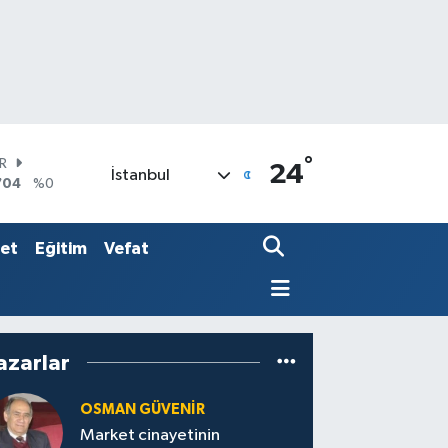
°
AR
24
İstanbul
704
%0
O
406
%-0.08
LİN
set
Eğitim
Vefat
143
%0
azarlar
OSMAN GÜVENİR
Market cinayetinin