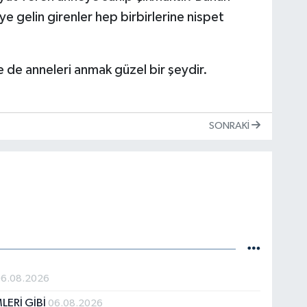
ye gelin girenler hep birbirlerine nispet
e de anneleri anmak güzel bir şeydir.
SONRAKI
06.08.2026
LERİ GİBİ
06.08.2026