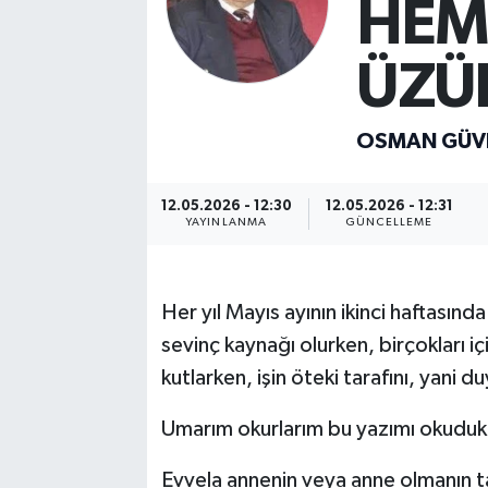
HEM
ÜZÜ
OSMAN GÜV
12.05.2026 - 12:30
12.05.2026 - 12:31
YAYINLANMA
GÜNCELLEME
Her yıl Mayıs ayının ikinci haftasınd
sevinç kaynağı olurken, birçokları i
kutlarken, işin öteki tarafını, yani 
Umarım okurlarım bu yazımı okudukl
Evvela annenin veya anne olmanın ta