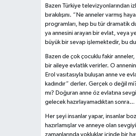
Bazen Türkiye televizyonlarından iz
bırakılışını. “Ne anneler varmış hay
programları, hep bu tür dramatik du
ya annesini arayan bir evlat, veya 
büyük bir sevap işlemektedir, bu du
Bazen de çok çocuklu fakir anneler,
bir aileye evlatlık verirler. O annen
Erol vasıtasıyla buluşan anne ve e
kadındır” derler. Gerçek o değil m
mı? Doğuran anne öz evlatına sevgiy
gelecek hazırlayamadıktan sonra…
Her şeyi insanlar yapar, insanlar bo
hazırlamışlar ve anneye olan sevgiyi
zamanlarında yokluklar içinde bir h