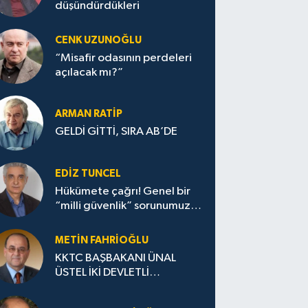
düşündürdükleri
CENK UZUNOĞLU
“Misafir odasının perdeleri
açılacak mı?”
ARMAN RATİP
GELDİ GİTTİ, SIRA AB’DE
EDIZ TUNCEL
Hükümete çağrı! Genel bir
“milli güvenlik” sorunumuz
var!
METIN FAHRİOĞLU
KKTC BAŞBAKANI ÜNAL
ÜSTEL İKİ DEVLETLİ
ÇÖZÜMDEN GERİ ADIM
ATILMAYACAK DERKEN