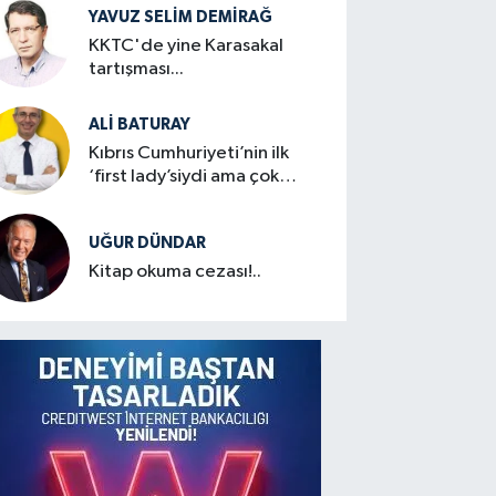
YAVUZ SELIM DEMIRAĞ
KKTC'de yine Karasakal
tartışması...
ALI BATURAY
Kıbrıs Cumhuriyeti’nin ilk
‘first lady’siydi ama çok
mütevazıydı
UĞUR DÜNDAR
Kitap okuma cezası!..