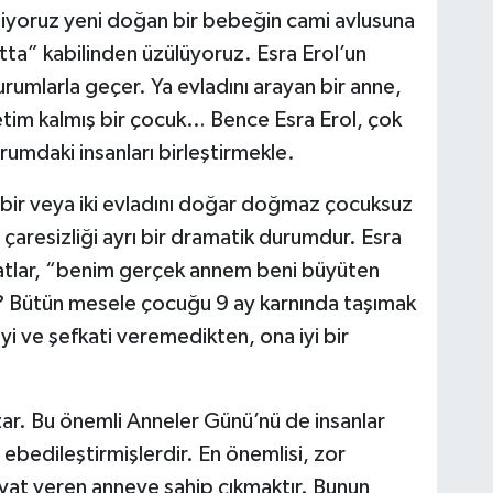
liyoruz yeni doğan bir bebeğin cami avlusuna
atta” kabilinden üzülüyoruz. Esra Erol’un
rumlarla geçer. Ya evladını arayan bir anne,
yetim kalmış bir çocuk… Bence Esra Erol, çok
rumdaki insanları birleştirmekle.
 bir veya iki evladını doğar doğmaz çocuksuz
in çaresizliği ayrı bir dramatik durumdur. Esra
vlatlar, “benim gerçek annem beni büyüten
i? Bütün mesele çocuğu 9 ay karnında taşımak
i ve şefkati veremedikten, ona iyi bir
zar. Bu önemli Anneler Günü’nü de insanlar
 ebedileştirmişlerdir. En önemlisi, zor
ayat veren anneye sahip çıkmaktır. Bunun