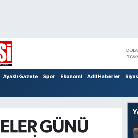
DOL
47,6
EUR
55,0
STER
Ayaklı Gazete
Spor
Ekonomi
Adli Haberler
Siya
64,2
Y
ELER GÜNÜ