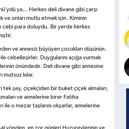
ü’ydü ya… Herkes deli divane gibi çarşı
 ve onları mutlu etmek için. Kiminin
de cebi para doluydu. Bir yerde herkes
ştır.
beden ve annesiz büyüyen çocukları düşünün.
ile cebelleşirler. Duygularını açığa vurmak
erinin önündedir. Deli divane gibi annesine
rı mutsuz kılar.
 tek şey, çiçekçiden bir buket çiçek almaları,
maları ve annelerine birer Fatiha
 ile o mezar taşlarını okşarlar, annelerine
l yönden, en zor günleri Huzurevlerinin ve