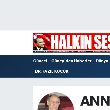
Nöbetçi Eczaneler
Hava Durumu
Trafik Durumu
Puan Durumu ve Fikstür
Güncel
Güney'den Haberler
Dünya
Tüm Manşetler
DR. FAZIL KÜÇÜK
Son Dakika Haberleri
Haber Arşivi
ANN