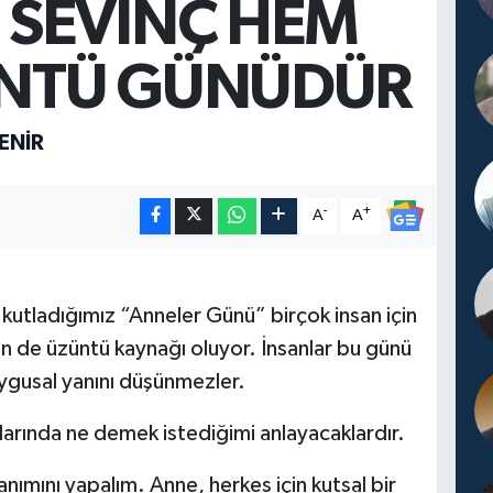
 SEVİNÇ HEM
NTÜ GÜNÜDÜR
ENİR
-
+
A
A
a kutladığımız “Anneler Günü” birçok insan için
çin de üzüntü kaynağı oluyor. İnsanlar bu günü
duygusal yanını düşünmezler.
arında ne demek istediğimi anlayacaklardır.
nımını yapalım. Anne, herkes için kutsal bir