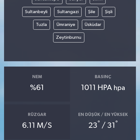
Sultanbeyli
Sultangazi
Şile
Şişli
Tuzla
Ümraniye
Üsküdar
Zeytinburnu
NEM
BASINÇ
%61
1011 HPA
hpa
RÜZGAR
EN DÜŞÜK / EN YÜKSEK
°
°
6.11 M/S
23
/ 31