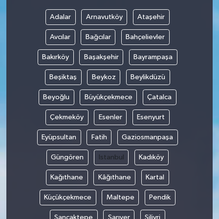
Adalar
Arnavutköy
Ataşehir
Avcılar
Bağcılar
Bahçelievler
Bakırköy
Başakşehir
Bayrampaşa
Beşiktaş
Beykoz
Beylikdüzü
Beyoğlu
Büyükçekmece
Çatalca
Çekmeköy
Esenler
Esenyurt
Eyüpsultan
Fatih
Gaziosmanpaşa
Güngören
Istanbul
Kadıköy
Kağıthane
Kâğıthane
Kartal
Küçükçekmece
Maltepe
Pendik
Sancaktepe
Sarıyer
Silivri