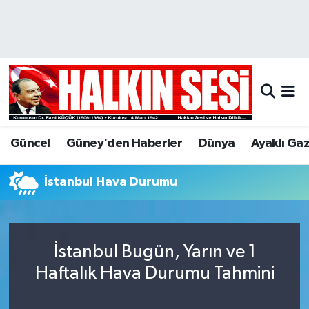
Nöbetçi Eczaneler
Hava Durumu
Trafik Durumu
Güncel
Güney'den Haberler
Dünya
Ayaklı Ga
Puan Durumu ve Fikstür
İstanbul Hava Durumu
Tüm Manşetler
Son Dakika Haberleri
İstanbul Bugün, Yarın ve 1
Haber Arşivi
Haftalık Hava Durumu Tahmini