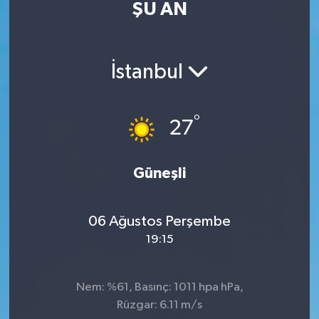
ŞU AN
İstanbul
°
27
Güneşli
06 Ağustos Perşembe
19:15
Nem: %61, Basınç: 1011 hpa hPa,
Rüzgar: 6.11 m/s