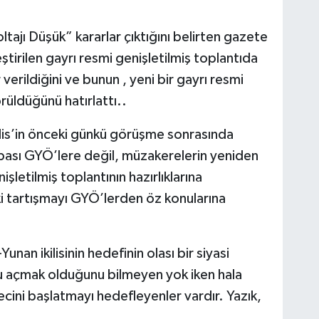
tajı Düşük” kararlar çıktığını belirten gazete
irilen gayrı resmi genişletilmiş toplantıda
 verildiğini ve bunun , yeni bir gayrı resmi
örüldüğünü hatırlattı..
is’in önceki günkü görüşme sonrasında
bası GYÖ’lere değil, müzakerelerin yeniden
etilmiş toplantının hazırlıklarına
 tartışmayı GYÖ’lerden öz konularına
n ikilisinin hedefinin olası bir siyasi
lu açmak olduğunu bilmeyen yok iken hala
cini başlatmayı hedefleyenler vardır. Yazık,