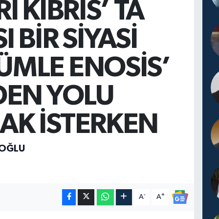
Rİ KIBRIS’ TA
I BİR SİYASİ
ÜMLE ENOSİS’
DEN YOLU
AK İSTERKEN
İOĞLU
-
+
A
A