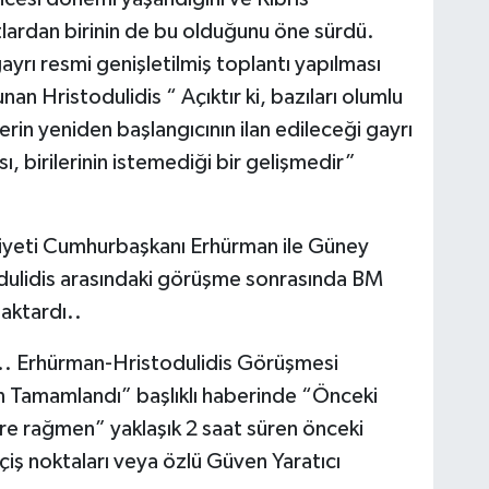
lardan birinin de bu olduğunu öne sürdü.
yrı resmi genişletilmiş toplantı yapılması
nan Hristodulidis “ Açıktır ki, bazıları olumlu
rin yeniden başlangıcının ilan edileceği gayrı
ı, birilerinin istemediği bir gelişmedir”
iyeti Cumhurbaşkanı Erhürman ile Güney
dulidis arasındaki görüşme sonrasında BM
aktardı..
ik.. Erhürman-Hristodulidis Görüşmesi
n Tamamlandı” başlıklı haberinde “Önceki
ere rağmen” yaklaşık 2 saat süren önceki
çiş noktaları veya özlü Güven Yaratıcı