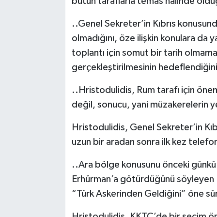
bütün taraflarla temas halinde oldu
..Genel Sekreter’in Kıbrıs konusunda
olmadığını, öze ilişkin konulara da 
toplantı için somut bir tarih olmama
gerçekleştirilmesinin hedeflendiğini 
..Hristodulidis, Rum tarafı için öne
değil, sonucu, yani müzakerelerin 
Hristodulidis, Genel Sekreter’in Kıbr
uzun bir aradan sonra ilk kez telefo
..Ara bölge konusunu önceki gün
Erhürman’a götürdüğünü söyleyen Hr
“Türk Askerinden Geldiğini” öne sü
Hristodulidis, KKTC’de bir seçim ön