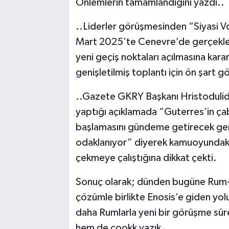
Önlemlerin tamamlandığını yazdı..
..Liderler görüşmesinden “Siyasi Vol
Mart 2025’te Cenevre’de gerçekleşt
yeni geçiş noktaları açılmasına karar
genişletilmiş toplantı için ön şart g
..Gazete GKRY Başkanı Hristodulid
yaptığı açıklamada “Guterres’in ça
başlamasını gündeme getirecek genişl
odaklanıyor” diyerek kamuoyundaki
çekmeye çalıştığına dikkat çekti.
Sonuç olarak; dünden bugüne Rum-Yuna
çözümle birlikte Enosis’e giden yo
daha Rumlarla yeni bir görüşme süre
hem de çookk yazık..