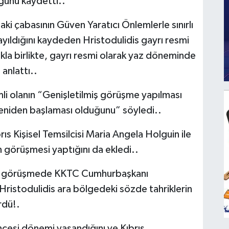
ğunu kaydetti..
ki çabasının Güven Yaratıcı Önlemlerle sınırlı
yayıldığını kaydeden Hristodulidis gayrı resmi
kla birlikte, gayrı resmi olarak yaz döneminde
anlattı..
mli olanın “Genişletilmiş görüşme yapılması
yeniden başlaması olduğunu” söyledi..
ıs Kişisel Temsilcisi Maria Angela Holguin ile
n görüşmesi yaptığını da ekledi..
kü görüşmede KKTC Cumhurbaşkanı
istodulidis ara bölgedeki sözde tahriklerin
rdü!.
cesi dönemi yaşandığını ve Kıbrıs