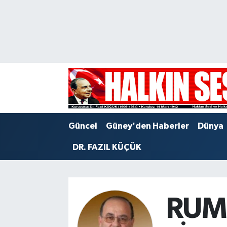
Nöbetçi Eczaneler
Hava Durumu
Trafik Durumu
Puan Durumu ve Fikstür
Güncel
Güney'den Haberler
Dünya
Tüm Manşetler
DR. FAZIL KÜÇÜK
Son Dakika Haberleri
Haber Arşivi
RUM