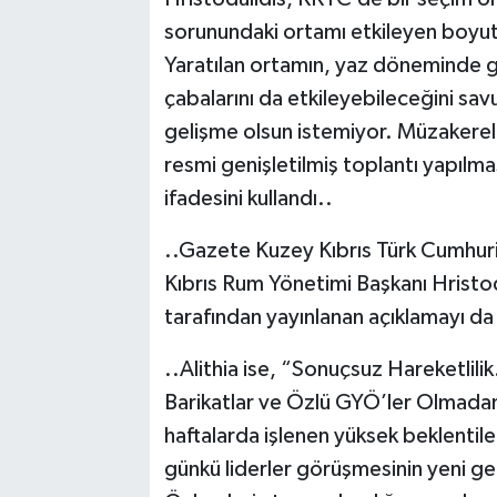
sorunundaki ortamı etkileyen boyut
Yaratılan ortamın, yaz döneminde ga
çabalarını da etkileyebileceğini savu
gelişme olsun istemiyor. Müzakerele
resmi genişletilmiş toplantı yapılmas
ifadesini kullandı..
..Gazete Kuzey Kıbrıs Türk Cumhur
Kıbrıs Rum Yönetimi Başkanı Hristo
tarafından yayınlanan açıklamayı da 
..Alithia ise, “Sonuçsuz Hareketlil
Barikatlar ve Özlü GYÖ’ler Olmada
haftalarda işlenen yüksek beklentil
günkü liderler görüşmesinin yeni ge