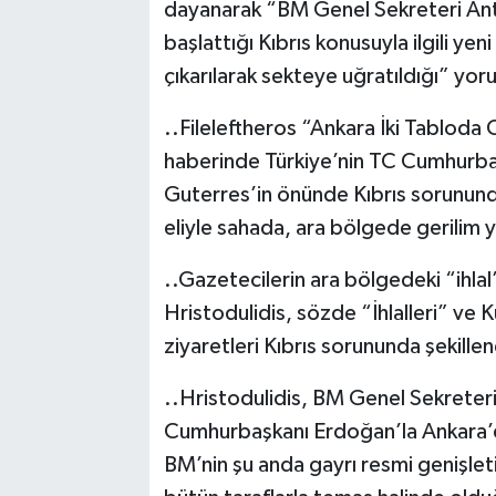
dayanarak “BM Genel Sekreteri Ant
başlattığı Kıbrıs konusuyla ilgili yen
çıkarılarak sekteye uğratıldığı” yo
..Fileleftheros “Ankara İki Tabloda
haberinde Türkiye’nin TC Cumhurb
Guterres’in önünde Kıbrıs sorununda 
eliyle sahada, ara bölgede gerilim ya
..Gazetecilerin ara bölgedeki “ihlal” 
Hristodulidis, sözde “İhlalleri” ve 
ziyaretleri Kıbrıs sorununda şekille
..Hristodulidis, BM Genel Sekreteri
Cumhurbaşkanı Erdoğan’la Ankara’d
BM’nin şu anda gayrı resmi genişleti