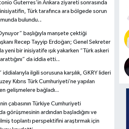
onio Guterres’in Ankara ziyareti sonrasında
i inisiyatifin, Türk tarafınca ara bölgede sorun
rumunda bulundu..
 Oynuyor” başlığıyla manşete çektiği
aşkanı Recep Tayyip Erdoğan; Genel Sekreter
yeni bir inisiyatife ışık yakarken “Türk askeri
rattığını” da iddia etti..
iddialarıyla ilgili sorusuna karşılık, GKRY lideri
Kuzey Kıbrıs Türk Cumhuriyeti’ne yapılan
nen gelişmelere bağladı..
nin çabasının Türkiye Cumhuriyeti
a görüşmesinin ardından başladığını ve
lmiş toplantı perspektifini araştırmak için