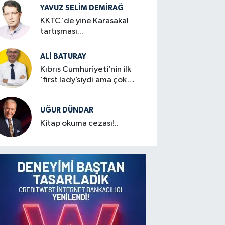
YAVUZ SELIM DEMIRAĞ
KKTC'de yine Karasakal
tartışması...
ALI BATURAY
Kıbrıs Cumhuriyeti’nin ilk
‘first lady’siydi ama çok
mütevazıydı
UĞUR DÜNDAR
Kitap okuma cezası!..