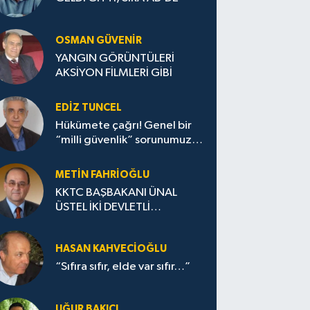
OSMAN GÜVENİR
YANGIN GÖRÜNTÜLERİ
AKSİYON FİLMLERİ GİBİ
EDIZ TUNCEL
Hükümete çağrı! Genel bir
“milli güvenlik” sorunumuz
var!
METIN FAHRİOĞLU
KKTC BAŞBAKANI ÜNAL
ÜSTEL İKİ DEVLETLİ
ÇÖZÜMDEN GERİ ADIM
ATILMAYACAK DERKEN
HASAN KAHVECİOĞLU
“Sıfıra sıfır, elde var sıfır…”
UĞUR BAKICI