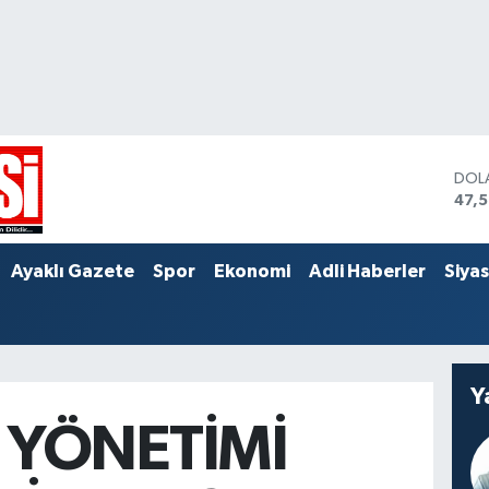
DOL
47,
EUR
55,
STER
Ayaklı Gazete
Spor
Ekonomi
Adli Haberler
Siya
64,
Y
 YÖNETİMİ