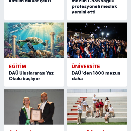
katılım dikkat çekti
mezun 1.536 sağlık
profesyoneli meslek
yemini etti
EĞİTİM
ÜNIVERSITE
DAÜ Uluslararası Yaz
DAÜ'den 1800 mezun
Okulu başlıyor
daha