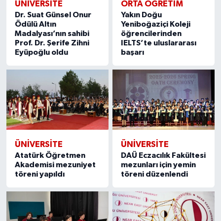
ÜNIVERSITE
ORTA ÖĞRETIM
Dr. Suat Günsel Onur
Yakın Doğu
Ödülü Altın
Yeniboğaziçi Koleji
Madalyası’nın sahibi
öğrencilerinden
Prof. Dr. Şerife Zihni
IELTS’te uluslararası
Eyüpoğlu oldu
başarı
ÜNIVERSITE
ÜNIVERSITE
Atatürk Öğretmen
DAÜ Eczacılık Fakültesi
Akademisi mezuniyet
mezunları için yemin
töreni yapıldı
töreni düzenlendi