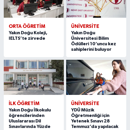
ORTA ÖĞRETIM
ÜNIVERSITE
Yakın Doğu Koleji,
Yakın Doğu
IELTS’te zirvede
Üniversitesi Bilim
Ödülleri 10’uncu kez
sahiplerini buluyor
İLK ÖĞRETIM
ÜNIVERSITE
Yakın Doğu İlkokulu
YDÜ Müzik
öğrencilerinden
Öğretmenliği için
Uluslararası Dil
Yetenek Sınavı 28
Sınavlarında Yüzde
Temmuz’da yapılacak