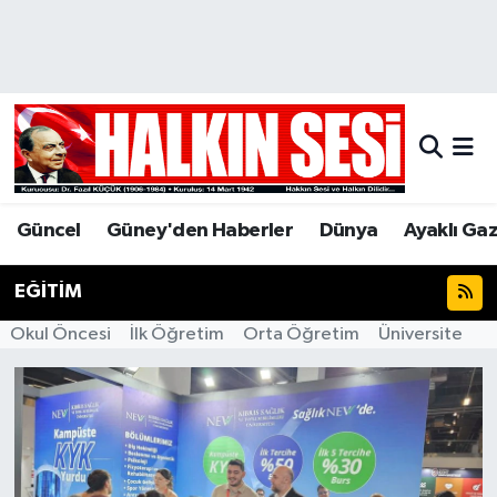
Nöbetçi Eczaneler
Hava Durumu
Trafik Durumu
Güncel
Güney'den Haberler
Dünya
Ayaklı Ga
Puan Durumu ve Fikstür
EĞİTİM
Tüm Manşetler
Okul Öncesi
İlk Öğretim
Orta Öğretim
Üniversite
Son Dakika Haberleri
Haber Arşivi