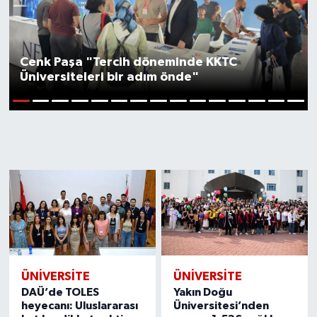
Cenk Paşa "Tercih döneminde KKTC
Üniversiteleri bir adım önde"
1
2
3
4
5
6
7
8
9
10
11
12
13
14
15
ÜNIVERSITE
ÜNIVERSITE
DAÜ’de TOLES
Yakın Doğu
heyecanı: Uluslararası
Üniversitesi’nden