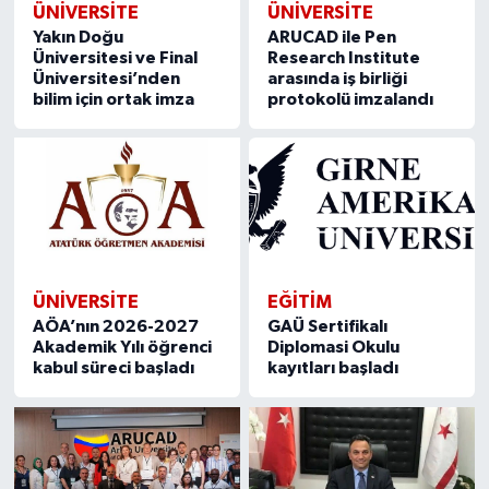
ÜNIVERSITE
ÜNIVERSITE
Yakın Doğu
ARUCAD ile Pen
Üniversitesi ve Final
Research Institute
Üniversitesi’nden
arasında iş birliği
bilim için ortak imza
protokolü imzalandı
ÜNIVERSITE
EĞİTİM
AÖA’nın 2026-2027
GAÜ Sertifikalı
Akademik Yılı öğrenci
Diplomasi Okulu
kabul süreci başladı
kayıtları başladı