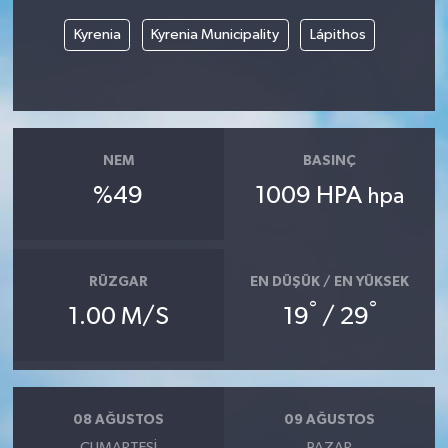
Kyrenia
Kyrenia Municipality
Lápithos
NEM
BASINÇ
%49
1009 HPA
hpa
RÜZGAR
EN DÜŞÜK / EN YÜKSEK
°
°
1.00 M/S
19
/ 29
08 AĞUSTOS
09 AĞUSTOS
CUMARTESI
PAZAR