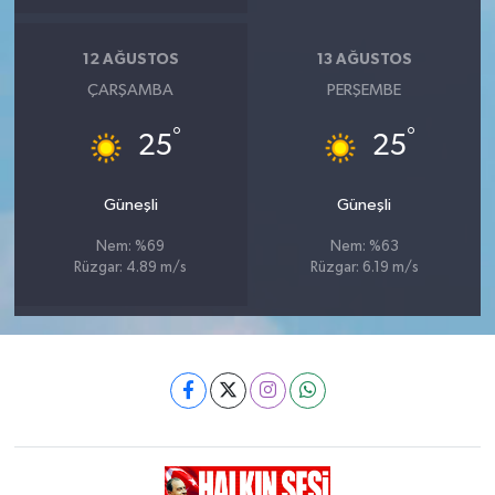
12 AĞUSTOS
13 AĞUSTOS
ÇARŞAMBA
PERŞEMBE
°
°
25
25
Güneşli
Güneşli
Nem: %69
Nem: %63
Rüzgar: 4.89 m/s
Rüzgar: 6.19 m/s