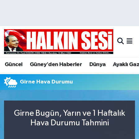
Nöbetçi Eczaneler
Hava Durumu
Trafik Durumu
Güncel
Güney'den Haberler
Dünya
Ayaklı Ga
Puan Durumu ve Fikstür
Girne Hava Durumu
Tüm Manşetler
Son Dakika Haberleri
Girne Bugün, Yarın ve 1 Haftalık
Haber Arşivi
Hava Durumu Tahmini