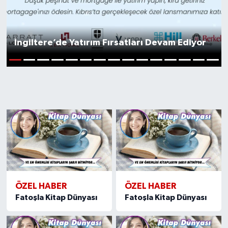
İngiltere’de Yatırım Fırsatları Devam Ediyor
1
2
3
4
5
6
7
8
9
10
11
12
13
14
15
ÖZEL HABER
ÖZEL HABER
Fatoşla Kitap Dünyası
Fatoşla Kitap Dünyası