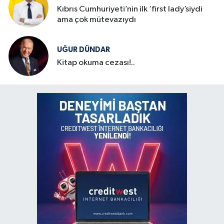
Kıbrıs Cumhuriyeti’nin ilk ‘first lady’siydi
ama çok mütevazıydı
UĞUR DÜNDAR
Kitap okuma cezası!..