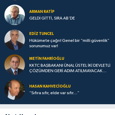
ARMAN RATİP
GELDİ GİTTİ, SIRA AB’DE
EDIZ TUNCEL
Hükümete çağrı! Genel bir “milli güvenlik”
sorunumuz var!
METIN FAHRİOĞLU
KKTC BAŞBAKANI ÜNAL ÜSTEL İKİ DEVLETLİ
ÇÖZÜMDEN GERİ ADIM ATILMAYACAK
DERKEN
HASAN KAHVECİOĞLU
“Sıfıra sıfır, elde var sıfır…”