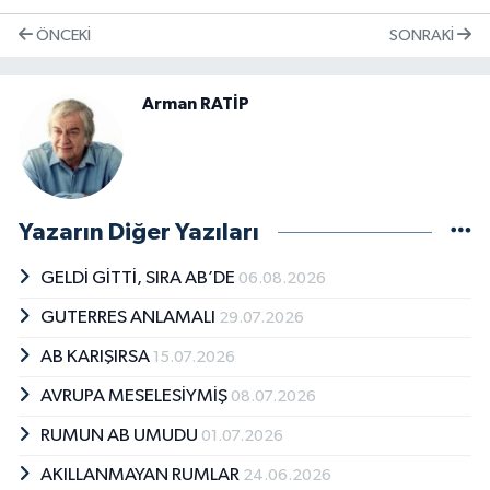
ÖNCEKI
SONRAKI
Arman RATİP
Yazarın Diğer Yazıları
GELDİ GİTTİ, SIRA AB’DE
06.08.2026
GUTERRES ANLAMALI
29.07.2026
AB KARIŞIRSA
15.07.2026
AVRUPA MESELESİYMİŞ
08.07.2026
RUMUN AB UMUDU
01.07.2026
AKILLANMAYAN RUMLAR
24.06.2026