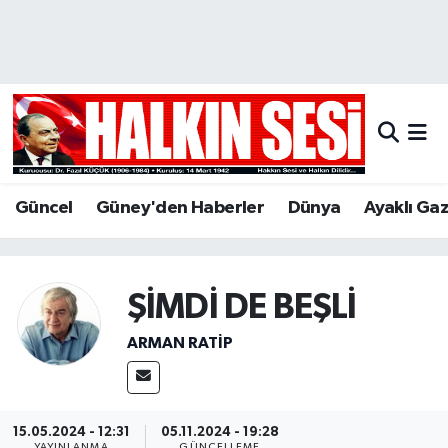
Nöbetçi Eczaneler
Hava Durumu
Trafik Durumu
Güncel
Güney'den Haberler
Dünya
Ayaklı Ga
Puan Durumu ve Fikstür
Tüm Manşetler
ŞİMDİ DE BEŞLİ
Son Dakika Haberleri
ARMAN RATİP
Haber Arşivi
15.05.2024 - 12:31
05.11.2024 - 19:28
YAYINLANMA
GÜNCELLEME