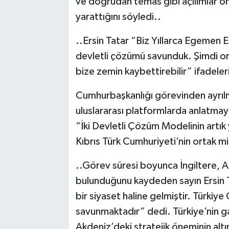
ve doğrudan temas gibi açılımlar ö
yarattığını söyledi..
..Ersin Tatar “Biz Yıllarca Egemen Eş
devletli çözümü savunduk. Şimdi ort
bize zemin kaybettirebilir” ifadeleri
Cumhurbaşkanlığı görevinden ayrılm
uluslararası platformlarda anlatmaya
“İki Devletli Çözüm Modelinin artık 
Kıbrıs Türk Cumhuriyeti’nin ortak mill
..Görev süresi boyunca İngiltere, A
bulunduğunu kaydeden sayın Ersin T
bir siyaset haline gelmiştir. Türki
savunmaktadır” dedi. Türkiye’nin 
Akdeniz’deki stratejik öneminin altın