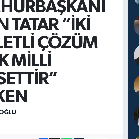
HURBAŞKANI
N TATAR “İKİ
LETLİ ÇÖZÜM
K MİLLİ
SETTİR”
KEN
İOĞLU