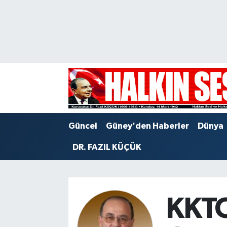
Nöbetçi Eczaneler
Hava Durumu
Trafik Durumu
Puan Durumu ve Fikstür
Güncel
Güney'den Haberler
Dünya
Tüm Manşetler
DR. FAZIL KÜÇÜK
Son Dakika Haberleri
Haber Arşivi
KKTC