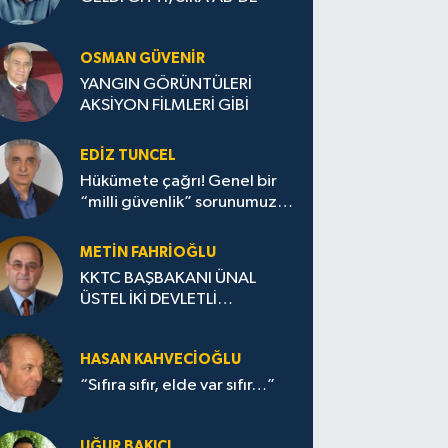
OSMAN GÜVENİR
YANGIN GÖRÜNTÜLERİ
AKSİYON FİLMLERİ GİBİ
EDIZ TUNCEL
Hükümete çağrı! Genel bir
“milli güvenlik” sorunumuz
var!
METIN FAHRİOĞLU
KKTC BAŞBAKANI ÜNAL
ÜSTEL İKİ DEVLETLİ
ÇÖZÜMDEN GERİ ADIM
ATILMAYACAK DERKEN
HASAN KAHVECİOĞLU
“Sıfıra sıfır, elde var sıfır…”
UĞUR BAKICI