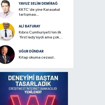
YAVUZ SELIM DEMIRAĞ
KKTC'de yine Karasakal
tartışması...
ALI BATURAY
Kıbrıs Cumhuriyeti’nin ilk
‘first lady’siydi ama çok
mütevazıydı
UĞUR DÜNDAR
Kitap okuma cezası!..