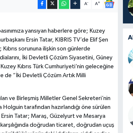
-
+
A
A
ı basınımıza yansıyan haberlere göre; Kuzey
A
urbaşkanı Ersin Tatar, KIBRIS TV’de Elif Şen
Kıbrıs sorununa ilişkin son günlerde
alarını, İki Devletli Çözüm Siyasetini, Güney
ve Kuzey Kıbrıs Türk Cumhuriyeti’nin geleceğine
ve de “İki Devletli Çözüm Artık Milli
n ve Birleşmiş Milletler Genel Sekreteri’nin
la Holguin tarafından hazırlandığı öne sürülen
 Ersin Tatar; Maraş, Güzelyurt ve Mesarya
karşılığında doğrudan ticaret, doğrudan uçuş