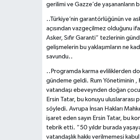
gerilimi ve Gazze’de yaşananların b
..Türkiye’nin garantörlüğünün ve aske
açısından vazgeçilmez olduğunu ifad
Asker, Sıfır Garanti” tezlerinin gü
gelişmelerin bu yaklaşımların ne ka
savundu..
..Programda karma evliliklerden do
gündeme geldi. Rum Yönetiminin , Kı
vatandaşı ebeveynden doğan çocukl
Ersin Tatar, bu konuyu uluslararası 
söyledi. Avrupa İnsan Hakları Ma
işaret eden sayın Ersin Tatar, bu 
tebrik etti. “50 yıldır burada yaşaya
vatandaşlık hakkı verilmemesi kabul