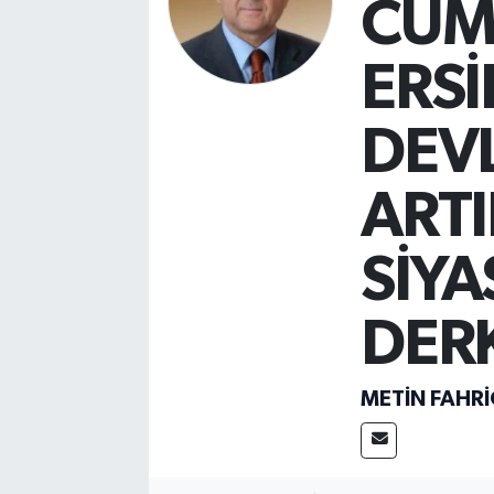
CUM
ERSİ
DEV
ARTI
SİYA
DER
METIN FAHR