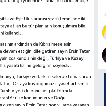
ngörüldüğü yönündeki iddiaların ciddi endişe
itlik ve Eşit Uluslararası statü temelinde iki
aya atılan bu tür planların konuşulması bile
ni kullandı..
asının ardından da Kıbrıs meselesini
 devam ettiğini dile getiren sayın Ersin Tatar
yalnızca kendisinin değil, Türkiye ve Kuzey
i siyaseti haline geldiğini” söyledi..
lmanya, Türkiye ve farklı ülkelerde temaslarda
atar “Ortaya koyduğumuz siyaset artık milli
ye Cumhuriyeti de bunu her platformda
garantör ülke konumunun ve Doğu
ı çizen sayın Ersin Tatar, son yıllarda yaşanan