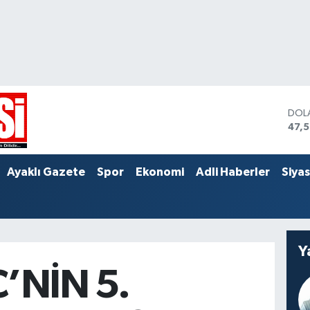
DOL
47,
EUR
55,
STER
Ayaklı Gazete
Spor
Ekonomi
Adli Haberler
Siya
64,
Y
’NİN 5.