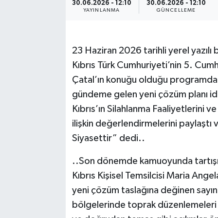
30.06.2026 - 12:10
30.06.2026 - 12:10
YAYINLANMA
GÜNCELLEME
23 Haziran 2026 tarihli yerel yazıl
Kıbrıs Türk Cumhuriyeti’nin 5. Cumh
Çatal’ın konuğu olduğu programda; 
gündeme gelen yeni çözüm planı iddi
Kıbrıs’ın Silahlanma Faaliyetlerini 
ilişkin değerlendirmelerini paylaştı 
Siyasettir” dedi..
..Son dönemde kamuoyunda tartışıla
Kıbrıs Kişisel Temsilcisi Maria Ange
yeni çözüm taslağına değinen sayın
bölgelerinde toprak düzenlemeleri 