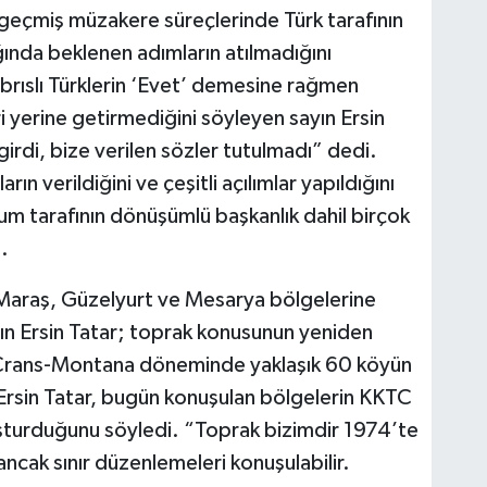
 geçmiş müzakere süreçlerinde Türk tarafının
ığında beklenen adımların atılmadığını
rıslı Türklerin ‘Evet’ demesine rağmen
i yerine getirmediğini söyleyen sayın Ersin
girdi, bize verilen sözler tutulmadı” dedi.
n verildiğini ve çeşitli açılımlar yapıldığını
um tarafının dönüşümlü başkanlık dahil birçok
.
 Maraş, Güzelyurt ve Mesarya bölgelerine
ayın Ersin Tatar; toprak konusunun yeniden
. Crans-Montana döneminde yaklaşık 60 köyün
 Ersin Tatar, bugün konuşulan bölgelerin KKTC
oluşturduğunu söyledi. “Toprak bizimdir 1974’te
 ancak sınır düzenlemeleri konuşulabilir.