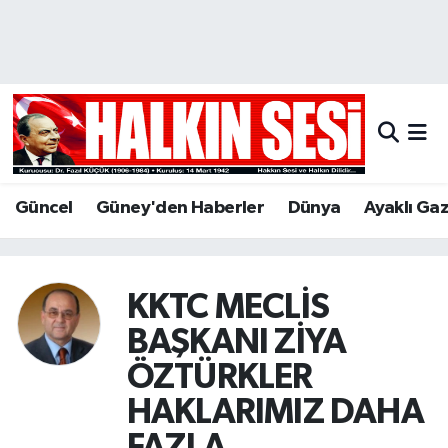
Nöbetçi Eczaneler
Hava Durumu
Trafik Durumu
Güncel
Güney'den Haberler
Dünya
Ayaklı Ga
Puan Durumu ve Fikstür
Tüm Manşetler
KKTC MECLİS
Son Dakika Haberleri
BAŞKANI ZİYA
ÖZTÜRKLER
Haber Arşivi
HAKLARIMIZ DAHA
FAZLA