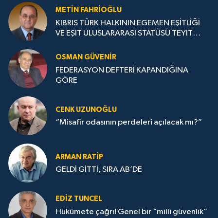
METIN FAHRİOĞLU
KIBRIS TÜRK HALKININ EGEMEN EŞİTLİĞİ
VE EŞİT ULUSLARARASI STATÜSÜ TEYİT
EDİLMELİ
OSMAN GÜVENİR
FEDERASYON DEFTERİ KAPANDIĞINA
GÖRE
CENK UZUNOĞLU
“Misafir odasının perdeleri açılacak mı?”
ARMAN RATİP
GELDİ GİTTİ, SIRA AB’DE
EDIZ TUNCEL
Hükümete çağrı! Genel bir “milli güvenlik”