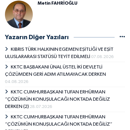
Metin FAHRİOĞLU
Yazarın Diğer Yazıları
KIBRIS TÜRK HALKININ EGEMEN EŞİTLİĞİ VE EŞİT
ULUSLARARASI STATÜSÜ TEYİT EDİLMELİ
07.08.2026
KKTC BAŞBAKANI ÜNAL ÜSTEL İKİ DEVLETLİ
ÇÖZÜMDEN GERİ ADIM ATILMAYACAK DERKEN
04.08.2026
KKTC CUMHURBAŞKANI TUFAN ERHÜRMAN
“ÇÖZÜMÜN KONUŞULACAĞI NOKTADA DEĞİLİZ
DERKEN (2)
28.07.2026
KKTC CUMHURBAŞKANI TUFAN ERHÜRMAN
“ÇÖZÜMÜN KONUŞULACAĞI NOKTADA DEĞİLİZ”