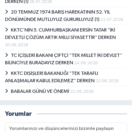
DERKEN (1)
26.07.2026
20 TEMMUZ 1974 BARIŞ HAREKATININ 52. YIL
DÖNÜMÜNDE MUTLUYUZ GURURLUYUZ (1)
22.07.2026
KKTC’NİN 5. CUMHURBAŞKANI ERSİN TATAR “İKİ
DEVLETLİ ÇÖZÜM ARTIK MİLLİ SİYASETTİR” DERKEN
30.06.2026
TC İÇİŞLERİ BAKANI ÇİFTÇİ “TEK MİLLET İKİ DEVLET”
BİLİNCİYLE BURADAYIZ DERKEN
24.06.2026
KKTC DIŞİŞLERİ BAKANLIĞI “TEK TARAFLI
ANLAŞMALAR KABUL EDİLEMEZ” DERKEN
23.06.2026
BABALAR GÜNÜ VE ÖNEMİ
22.06.2026
Yorumlar