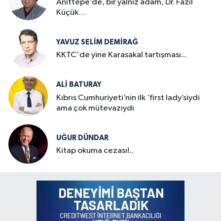
Anıttepe’de, bir yalnız adam, Dr. Fazıl
Küçük…
YAVUZ SELIM DEMIRAĞ
KKTC'de yine Karasakal tartışması...
ALI BATURAY
Kıbrıs Cumhuriyeti’nin ilk ‘first lady’siydi
ama çok mütevazıydı
UĞUR DÜNDAR
Kitap okuma cezası!..