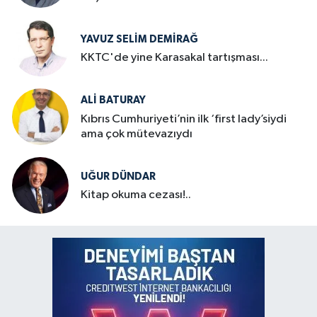
YAVUZ SELIM DEMIRAĞ
KKTC'de yine Karasakal tartışması...
ALI BATURAY
Kıbrıs Cumhuriyeti’nin ilk ‘first lady’siydi
ama çok mütevazıydı
UĞUR DÜNDAR
Kitap okuma cezası!..