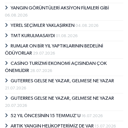
YANGIN GÖRÜNTÜLERİ AKSİYON FİLMLERİ GİBİ
06.08.2026
YEREL SEÇİMLER YAKLAŞIRKEN
04.08.2026
TMT KURULMASAYDI
01.08.2026
RUMLAR ON BİR YIL YAPTIKLARININ BEDELİNİ
ÖDÜYORLAR
29.07.2026
CASİNO TURİZMİ EKONOMİ AÇISINDAN ÇOK
ÖNEMLİDİR
28.07.2026
GUTERRES GELSE NE YAZAR, GELMESE NE YAZAR
21.07.2026
GUTERRES GELSE NE YAZAR, GELMESE NE YAZAR
20.07.2026
52 YIL ÖNCESİNİN 15 TEMMUZ’U
16.07.2026
ARTIK YANGIN HELİKOPTERİMİZ DE VAR
15.07.2026