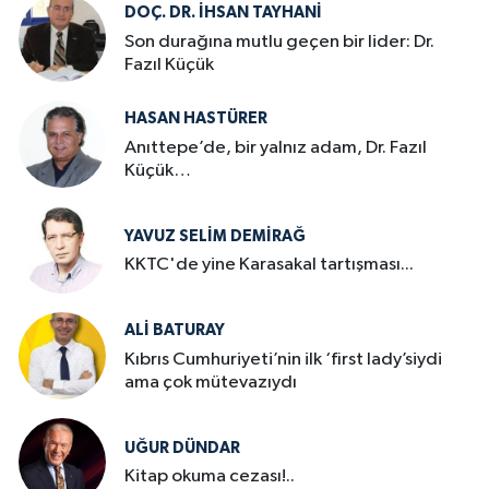
DOÇ. DR. İHSAN TAYHANI
Son durağına mutlu geçen bir lider: Dr.
Fazıl Küçük
HASAN HASTÜRER
Anıttepe’de, bir yalnız adam, Dr. Fazıl
Küçük…
YAVUZ SELIM DEMIRAĞ
KKTC'de yine Karasakal tartışması...
ALI BATURAY
Kıbrıs Cumhuriyeti’nin ilk ‘first lady’siydi
ama çok mütevazıydı
UĞUR DÜNDAR
Kitap okuma cezası!..