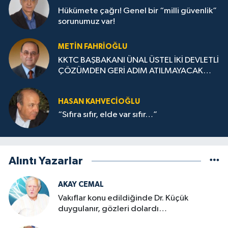
Hükümete çağrı! Genel bir “milli güvenlik”
sorunumuz var!
METIN FAHRİOĞLU
KKTC BAŞBAKANI ÜNAL ÜSTEL İKİ DEVLETLİ
ÇÖZÜMDEN GERİ ADIM ATILMAYACAK
DERKEN
HASAN KAHVECİOĞLU
“Sıfıra sıfır, elde var sıfır…”
Alıntı Yazarlar
AKAY CEMAL
Vakıflar konu edildiğinde Dr. Küçük
duygulanır, gözleri dolardı…