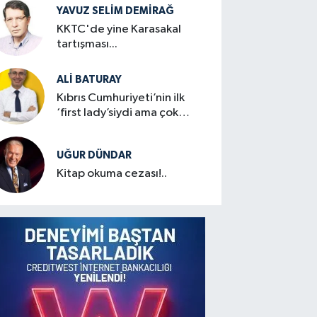
YAVUZ SELIM DEMIRAĞ
KKTC'de yine Karasakal
tartışması...
ALI BATURAY
Kıbrıs Cumhuriyeti’nin ilk
‘first lady’siydi ama çok
mütevazıydı
UĞUR DÜNDAR
Kitap okuma cezası!..