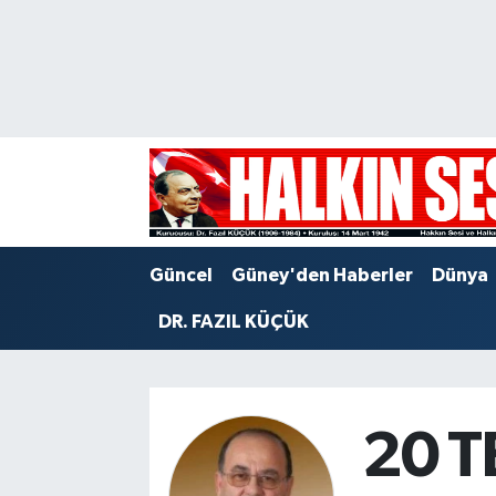
Nöbetçi Eczaneler
Hava Durumu
Trafik Durumu
Puan Durumu ve Fikstür
Güncel
Güney'den Haberler
Dünya
Tüm Manşetler
DR. FAZIL KÜÇÜK
Son Dakika Haberleri
Haber Arşivi
20 