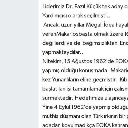
Liderimiz Dr. Fazıl Küçük tek aday
Yardımcısı olarak seçilmişti..
Ancak, uzun yıllar Megali İdea hay
verenMakariosbaşta olmak üzere Ru
değillerdi ve de bağımsızlıktan Eno
yapmaktaydılar..
Nitekim, 15 Ağustos 1962’de EOKA’c
yapmış olduğu konuşmada Makarios: 
kez Yunanlıların eline geçmiştir. K
başlatılan işi tamamlamak için çalış
sürmektedir. Hedefimize ulaşıncaya
Yine 4 Eylül 1962’de yapmış olduğ
müthiş düşmanı olan Türk ırkının bir
adadan kovulmadıkça EOKA kahraman