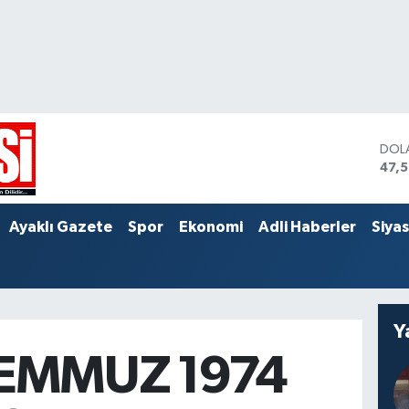
DOL
47,
EUR
55,
STER
Ayaklı Gazete
Spor
Ekonomi
Adli Haberler
Siya
64,
Y
TEMMUZ 1974