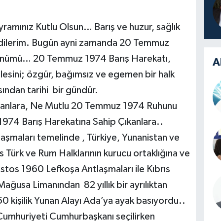
amınız Kutlu Olsun… Barış ve huzur, sağlık
r dilerim. Bugün ayni zamanda 20 Temmuz
 dönümü… 20 Temmuz 1974 Barış Harekatı,
A
lesini; özgür, bağımsız ve egemen bir halk
sından tarihi bir gündür.
anlara, Ne Mutlu 20 Temmuz 1974 Ruhunu
974 Barış Harekatına Sahip Çıkanlara..
aşmaları temelinde , Türkiye, Yunanistan ve
s Türk ve Rum Halklarının kurucu ortaklığına ve
ğustos 1960 Lefkoşa Antlaşmaları ile Kıbrıs
Mağusa Limanından 82 yıllık bir ayrılıktan
50 kişilik Yunan Alayı Ada’ya ayak basıyordu..
Cumhuriyeti Cumhurbaşkanı seçilirken