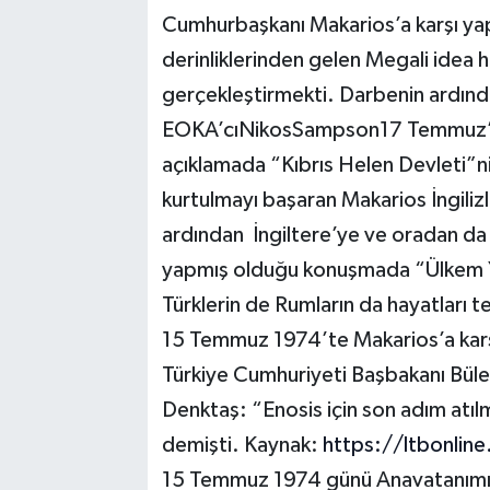
Cumhurbaşkanı Makarios’a karşı yap
derinliklerinden gelen Megali idea h
gerçekleştirmekti. Darbenin ardınd
EOKA’cıNikosSampson17 Temmuz’
açıklamada “Kıbrıs Helen Devleti”n
kurtulmayı başaran Makarios İngiliz
ardından İngiltere’ye ve oradan d
yapmış olduğu konuşmada “Ülkem Yuna
Türklerin de Rumların da hayatları t
15 Temmuz 1974’te Makarios’a kar
Türkiye Cumhuriyeti Başbakanı Bül
Denktaş: “Enosis için son adım atı
demişti. Kaynak:
https://ltbonline
15 Temmuz 1974 günü Anavatanımız 