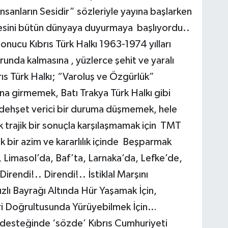
anların Sesidir” sözleriyle yayına başlarken
sesini bütün dünyaya duyurmaya başlıyordu..
 sonucu Kıbrıs Türk Halkı 1963-1974 yılları
nda kalmasına , yüzlerce şehit ve yaralı
rıs Türk Halkı; “Varoluş ve Özgürlük”
a girmemek, Batı Trakya Türk Halkı gibi
ve dehşet verici bir duruma düşmemek, hele
k trajik bir sonuçla karşılaşmamak için TMT
k bir azim ve kararlılık içinde Beşparmak
Limasol’da, Baf’ta, Larnaka’da, Lefke’de,
rendi!.. Direndi!.. İstiklal Marşını
ızlı Bayrağı Altında Hür Yaşamak İçin,
eri Doğrultusunda Yürüyebilmek İçin…
desteğinde ‘sözde’ Kıbrıs Cumhuriyeti