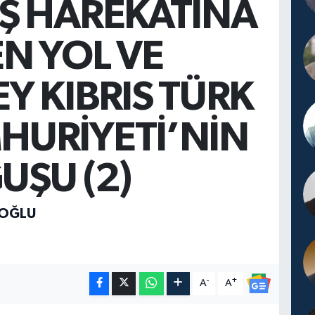
IŞ HAREKATINA
N YOL VE
Y KIBRIS TÜRK
HURİYETİ’NİN
UŞU (2)
İOĞLU
-
+
A
A