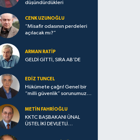
düşündürdükleri
CENK UZUNOĞLU
“Misafir odasının perdeleri
açılacak mı?”
ARMAN RATİP
GELDİ GİTTİ, SIRA AB’DE
EDIZ TUNCEL
Hükümete çağrı! Genel bir
“milli güvenlik” sorunumuz
var!
METIN FAHRİOĞLU
KKTC BAŞBAKANI ÜNAL
ÜSTEL İKİ DEVLETLİ
ÇÖZÜMDEN GERİ ADIM
ATILMAYACAK DERKEN