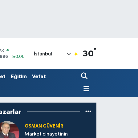
°
AR
30
İstanbul
5986
%0.06
O
0700
%0.1
LİN
set
Eğitim
Vefat
2438
%0.21
azarlar
OSMAN GÜVENİR
Market cinayetinin