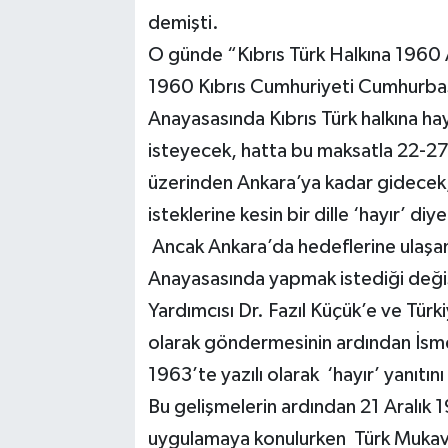
demişti.
O günde “Kıbrıs Türk Halkına 1960 A
1960 Kıbrıs Cumhuriyeti Cumhurbaşk
Anayasasında Kıbrıs Türk halkına ha
isteyecek, hatta bu maksatla 22-27 
üzerinden Ankara’ya kadar gidecek
isteklerine kesin bir dille ‘hayır’ diy
Ancak Ankara’da hedeflerine ulaşa
Anayasasında yapmak istediği deği
Yardımcısı Dr. Fazıl Küçük’e ve Tür
olarak göndermesinin ardından İsmet
1963’te yazılı olarak ‘hayır’ yanıtını
Bu gelişmelerin ardından 21 Aralık 196
uygulamaya konulurken Türk Mukave