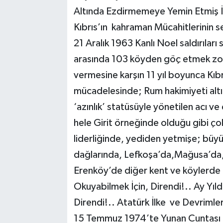
Altında Ezdirmemeye Yemin Etmiş İns
Kıbrıs’ın kahraman Mücahitlerinin 
21 Aralık 1963 Kanlı Noel saldırıları
arasında 103 köyden göç etmek zoru
vermesine karşın 11 yıl boyunca Kıb
mücadelesinde; Rum hakimiyeti altın
‘azınlık’ statüsüyle yönetilen acı 
hele Girit örneğinde olduğu gibi ço
liderliğinde, yediden yetmişe; büyü
dağlarında, Lefkoşa’da,Mağusa’da, 
Erenköy’de diğer kent ve köylerde Di
Okuyabilmek İçin, Direndi!.. Ay Yıld
Direndi!.. Atatürk İlke ve Devriml
15 Temmuz 1974’te Yunan Cuntası 