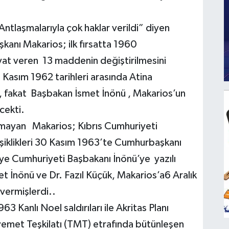
ntlaşmalarıyla çok haklar verildi” diyen
anı Makarios; ilk fırsatta 1960
yat veren 13 maddenin değiştirilmesini
Kasım 1962 tarihleri arasında Atina
, fakat Başbakan İsmet İnönü , Makarios’un
ecekti.
mayan Makarios; Kıbrıs Cumhuriyeti
şiklikleri 30 Kasım 1963’te Cumhurbaşkanı
kiye Cumhuriyeti Başbakanı İnönü’ye yazılı
 İnönü ve Dr. Fazıl Küçük, Makarios’a6 Aralık
 vermişlerdi..
3 Kanlı Noel saldırıları ile Akritas Planı
met Teşkilatı (TMT) etrafında bütünleşen