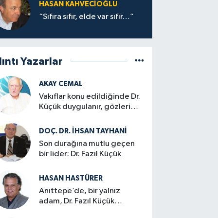
HASAN KAHVECİOĞLU
“Sıfıra sıfır, elde var sıfır…”
lıntı Yazarlar
AKAY CEMAL
Vakıflar konu edildiğinde Dr.
Küçük duygulanır, gözleri
dolardı…
DOÇ. DR. İHSAN TAYHANI
Son durağına mutlu geçen
bir lider: Dr. Fazıl Küçük
HASAN HASTÜRER
Anıttepe’de, bir yalnız
adam, Dr. Fazıl Küçük…