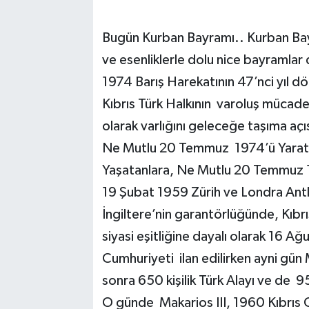
Bugün Kurban Bayramı.. Kurban Bayr
ve esenliklerle dolu nice bayramla
1974 Barış Harekatının 47’nci yıl
Kıbrıs Türk Halkının varoluş mücade
olarak varlığını geleceğe taşıma açı
Ne Mutlu 20 Temmuz 1974’ü Yarat
Yaşatanlara, Ne Mutlu 20 Temmuz 1
19 Şubat 1959 Zürih ve Londra Antl
İngiltere’nin garantörlüğünde, Kıbrı
siyasi eşitliğine dayalı olarak 16 A
Cumhuriyeti ilan edilirken ayni gün 
sonra 650 kişilik Türk Alayı ve de 9
O günde Makarios III, 1960 Kıbrıs 