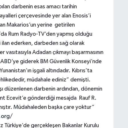
ılan darbenin esas amacı tarihin
ayalleri çerçevesinde yer alan Enosis’i
an Makarios’un yerine getirilen
da Rum Radyo-TV’den yapmış olduğu
i ilan ederken, darbeden sağ olarak
ler vasıtasıyla Adadan çıkmayı başarmasının
a ABD’ye giderek BM Güvenlik Konseyi’nde
nistan’ın işgali altındadır. Kıbrıs’ta
ehlikededir, müdahale ediniz” demişti.
şı düzenlenen darbenin ardından, dönemin
ent Ecevit’e gönderdiği mesajda Rauf R.
lmıştır. Müdahaleden başka çare yoktur”
.org/
Türkiye’de gerçekleşen Bakanlar Kurulu