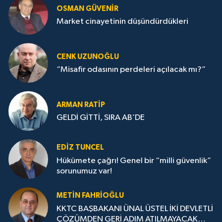
OSMAN GÜVENİR
Market cinayetinin düşündürdükleri
CENK UZUNOĞLU
“Misafir odasının perdeleri açılacak mı?”
ARMAN RATİP
GELDİ GİTTİ, SIRA AB’DE
EDIZ TUNCEL
Hükümete çağrı! Genel bir “milli güvenlik”
sorunumuz var!
METIN FAHRİOĞLU
KKTC BAŞBAKANI ÜNAL ÜSTEL İKİ DEVLETLİ
ÇÖZÜMDEN GERİ ADIM ATILMAYACAK