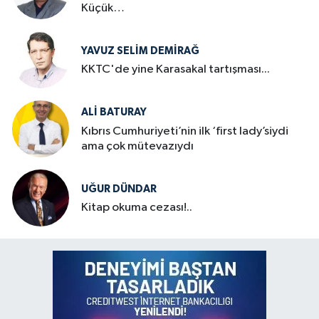
Küçük…
YAVUZ SELIM DEMIRAĞ
KKTC'de yine Karasakal tartışması...
ALI BATURAY
Kıbrıs Cumhuriyeti’nin ilk ‘first lady’siydi
ama çok mütevazıydı
UĞUR DÜNDAR
Kitap okuma cezası!..