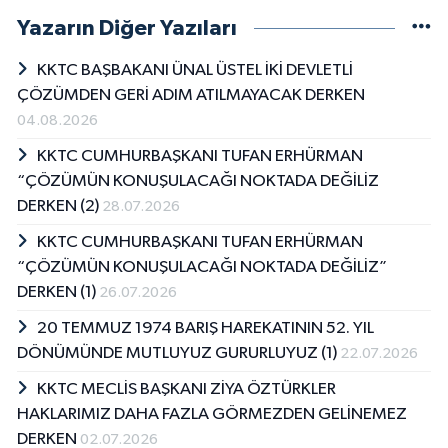
Yazarın Diğer Yazıları
KKTC BAŞBAKANI ÜNAL ÜSTEL İKİ DEVLETLİ
ÇÖZÜMDEN GERİ ADIM ATILMAYACAK DERKEN
04.08.2026
KKTC CUMHURBAŞKANI TUFAN ERHÜRMAN
“ÇÖZÜMÜN KONUŞULACAĞI NOKTADA DEĞİLİZ
DERKEN (2)
28.07.2026
KKTC CUMHURBAŞKANI TUFAN ERHÜRMAN
“ÇÖZÜMÜN KONUŞULACAĞI NOKTADA DEĞİLİZ”
DERKEN (1)
26.07.2026
20 TEMMUZ 1974 BARIŞ HAREKATININ 52. YIL
DÖNÜMÜNDE MUTLUYUZ GURURLUYUZ (1)
22.07.2026
KKTC MECLİS BAŞKANI ZİYA ÖZTÜRKLER
HAKLARIMIZ DAHA FAZLA GÖRMEZDEN GELİNEMEZ
DERKEN
02.07.2026