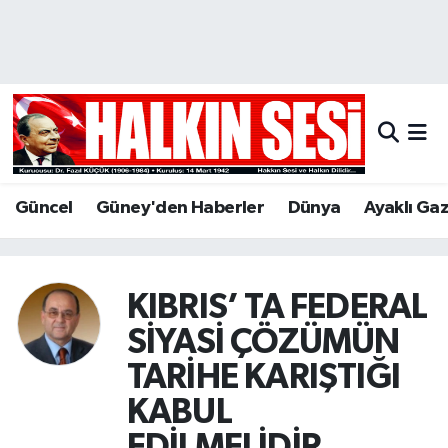
Nöbetçi Eczaneler
Hava Durumu
Trafik Durumu
Güncel
Güney'den Haberler
Dünya
Ayaklı Ga
Puan Durumu ve Fikstür
Tüm Manşetler
KIBRIS’ TA FEDERAL
Son Dakika Haberleri
SİYASİ ÇÖZÜMÜN
TARİHE KARIŞTIĞI
Haber Arşivi
KABUL
EDİLMELİDİR