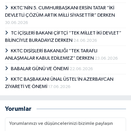
KKTC’NİN 5. CUMHURBAŞKANI ERSİN TATAR “İKİ
DEVLETLİ ÇÖZÜM ARTIK MİLLİ SİYASETTİR” DERKEN
30.06.2026
TC İÇİŞLERİ BAKANI ÇİFTÇİ “TEK MİLLET İKİ DEVLET”
BİLİNCİYLE BURADAYIZ DERKEN
24.06.2026
KKTC DIŞİŞLERİ BAKANLIĞI “TEK TARAFLI
ANLAŞMALAR KABUL EDİLEMEZ” DERKEN
23.06.2026
BABALAR GÜNÜ VE ÖNEMİ
22.06.2026
KKTC BAŞBAKANI ÜNAL ÜSTEL’İN AZERBAYCAN
ZİYARETİ VE ÖNEMİ
17.06.2026
Yorumlar