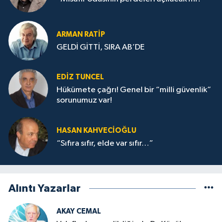
ARMAN RATİP
GELDİ GİTTİ, SIRA AB’DE
EDIZ TUNCEL
Hükümete çağrı! Genel bir “milli güvenlik”
sorunumuz var!
HASAN KAHVECİOĞLU
“Sıfıra sıfır, elde var sıfır…”
Alıntı Yazarlar
AKAY CEMAL