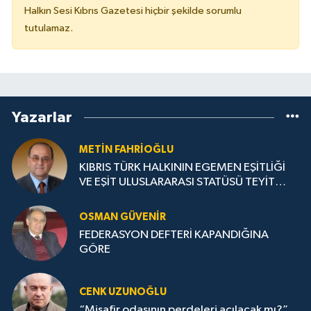
Halkın Sesi Kıbrıs Gazetesi hiçbir şekilde sorumlu
tutulamaz.
Yazarlar
METIN FAHRİOĞLU
KIBRIS TÜRK HALKININ EGEMEN EŞİTLİĞİ
VE EŞİT ULUSLARARASI STATÜSÜ TEYİT
EDİLMELİ
OSMAN GÜVENİR
FEDERASYON DEFTERİ KAPANDIĞINA
GÖRE
CENK UZUNOĞLU
“Misafir odasının perdeleri açılacak mı?”