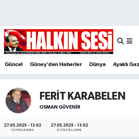
Nöbetçi Eczaneler
Hava Durumu
Trafik Durumu
Güncel
Güney'den Haberler
Dünya
Ayaklı Ga
Puan Durumu ve Fikstür
Tüm Manşetler
FERİT KARABELEN
Son Dakika Haberleri
OSMAN GÜVENİR
Haber Arşivi
27.05.2025 - 13:02
27.05.2025 - 13:02
YAYINLANMA
GÜNCELLEME