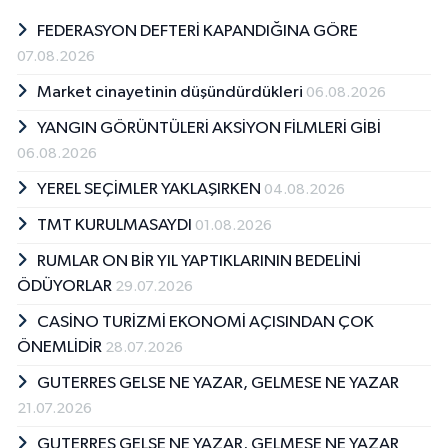
FEDERASYON DEFTERİ KAPANDIĞINA GÖRE
07.08.2026
Market cinayetinin düşündürdükleri
06.08.2026
YANGIN GÖRÜNTÜLERİ AKSİYON FİLMLERİ GİBİ
06.08.2026
YEREL SEÇİMLER YAKLAŞIRKEN
04.08.2026
TMT KURULMASAYDI
01.08.2026
RUMLAR ON BİR YIL YAPTIKLARININ BEDELİNİ
ÖDÜYORLAR
29.07.2026
CASİNO TURİZMİ EKONOMİ AÇISINDAN ÇOK
ÖNEMLİDİR
28.07.2026
GUTERRES GELSE NE YAZAR, GELMESE NE YAZAR
21.07.2026
GUTERRES GELSE NE YAZAR, GELMESE NE YAZAR