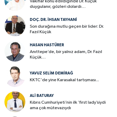
Vakıflar konu edildiğinde Dr. Küçük
duygulanır, gözleri dolardı…
DOÇ. DR. İHSAN TAYHANI
Son durağına mutlu geçen bir lider: Dr.
Fazıl Küçük
HASAN HASTÜRER
Anıttepe’de, bir yalnız adam, Dr. Fazıl
Küçük…
YAVUZ SELIM DEMIRAĞ
KKTC'de yine Karasakal tartışması...
ALI BATURAY
Kıbrıs Cumhuriyeti’nin ilk ‘first lady’siydi
ama çok mütevazıydı