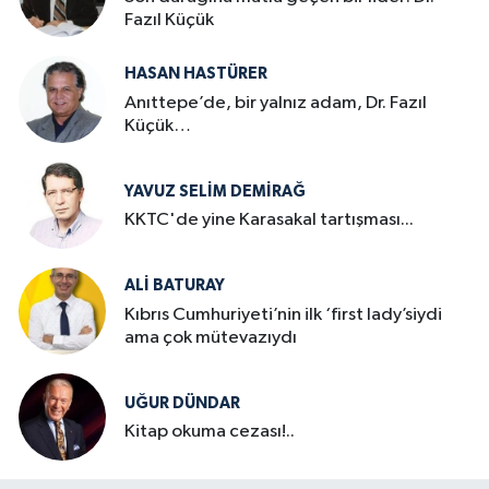
Fazıl Küçük
HASAN HASTÜRER
Anıttepe’de, bir yalnız adam, Dr. Fazıl
Küçük…
YAVUZ SELIM DEMIRAĞ
KKTC'de yine Karasakal tartışması...
ALI BATURAY
Kıbrıs Cumhuriyeti’nin ilk ‘first lady’siydi
ama çok mütevazıydı
UĞUR DÜNDAR
Kitap okuma cezası!..