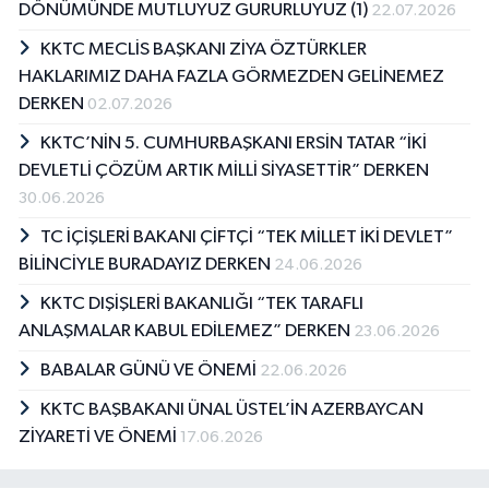
DÖNÜMÜNDE MUTLUYUZ GURURLUYUZ (1)
22.07.2026
KKTC MECLİS BAŞKANI ZİYA ÖZTÜRKLER
HAKLARIMIZ DAHA FAZLA GÖRMEZDEN GELİNEMEZ
DERKEN
02.07.2026
KKTC’NİN 5. CUMHURBAŞKANI ERSİN TATAR “İKİ
DEVLETLİ ÇÖZÜM ARTIK MİLLİ SİYASETTİR” DERKEN
30.06.2026
TC İÇİŞLERİ BAKANI ÇİFTÇİ “TEK MİLLET İKİ DEVLET”
BİLİNCİYLE BURADAYIZ DERKEN
24.06.2026
KKTC DIŞİŞLERİ BAKANLIĞI “TEK TARAFLI
ANLAŞMALAR KABUL EDİLEMEZ” DERKEN
23.06.2026
BABALAR GÜNÜ VE ÖNEMİ
22.06.2026
KKTC BAŞBAKANI ÜNAL ÜSTEL’İN AZERBAYCAN
ZİYARETİ VE ÖNEMİ
17.06.2026