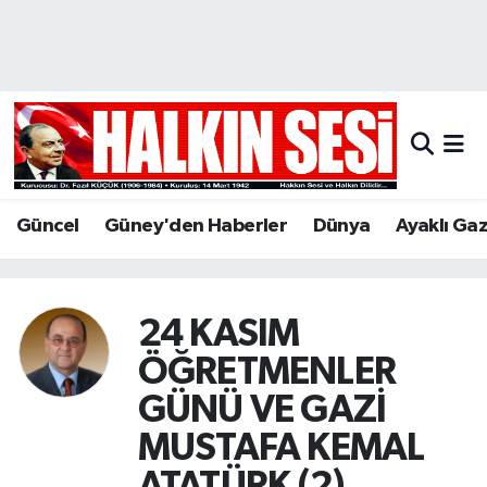
Nöbetçi Eczaneler
Hava Durumu
Trafik Durumu
Güncel
Güney'den Haberler
Dünya
Ayaklı Ga
Puan Durumu ve Fikstür
Tüm Manşetler
24 KASIM
Son Dakika Haberleri
ÖĞRETMENLER
GÜNÜ VE GAZİ
Haber Arşivi
MUSTAFA KEMAL
ATATÜRK (2)