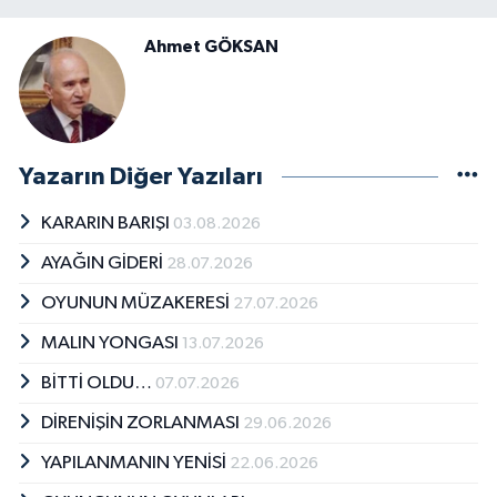
Ahmet GÖKSAN
Yazarın Diğer Yazıları
KARARIN BARIŞI
03.08.2026
AYAĞIN GİDERİ
28.07.2026
OYUNUN MÜZAKERESİ
27.07.2026
MALIN YONGASI
13.07.2026
BİTTİ OLDU…
07.07.2026
DİRENİŞİN ZORLANMASI
29.06.2026
YAPILANMANIN YENİSİ
22.06.2026