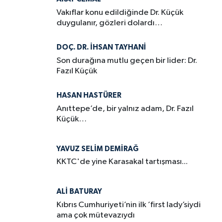
Vakıflar konu edildiğinde Dr. Küçük
duygulanır, gözleri dolardı…
DOÇ. DR. İHSAN TAYHANI
Son durağına mutlu geçen bir lider: Dr.
Fazıl Küçük
HASAN HASTÜRER
Anıttepe’de, bir yalnız adam, Dr. Fazıl
Küçük…
YAVUZ SELIM DEMIRAĞ
KKTC'de yine Karasakal tartışması...
ALI BATURAY
Kıbrıs Cumhuriyeti’nin ilk ‘first lady’siydi
ama çok mütevazıydı