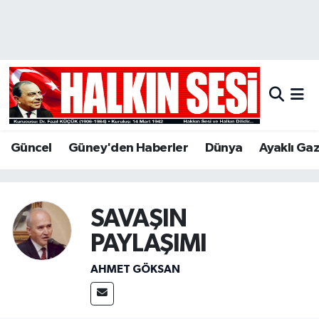
Nöbetçi Eczaneler
Hava Durumu
Trafik Durumu
Güncel
Güney'den Haberler
Dünya
Ayaklı Ga
Puan Durumu ve Fikstür
Tüm Manşetler
SAVAŞIN
Son Dakika Haberleri
PAYLAŞIMI
AHMET GÖKSAN
Haber Arşivi