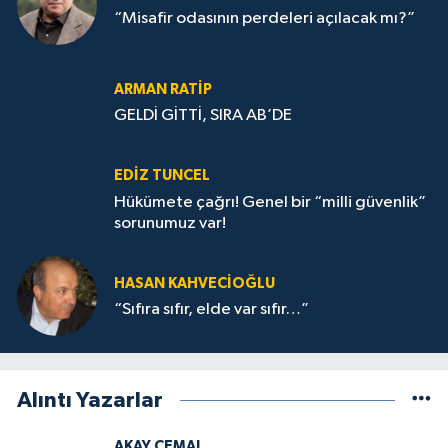
“Misafir odasının perdeleri açılacak mı?”
ARMAN RATİP
GELDİ GİTTİ, SIRA AB’DE
EDIZ TUNCEL
Hükümete çağrı! Genel bir “milli güvenlik”
sorunumuz var!
HASAN KAHVECİOĞLU
“Sıfıra sıfır, elde var sıfır…”
Alıntı Yazarlar
AKAY CEMAL