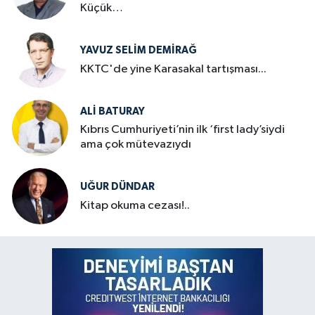
Küçük…
YAVUZ SELIM DEMIRAĞ
KKTC'de yine Karasakal tartışması...
ALI BATURAY
Kıbrıs Cumhuriyeti’nin ilk ‘first lady’siydi
ama çok mütevazıydı
UĞUR DÜNDAR
Kitap okuma cezası!..