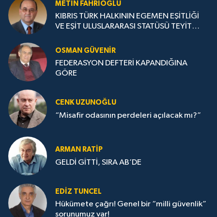
METIN FAHRİOĞLU
KIBRIS TÜRK HALKININ EGEMEN EŞİTLİĞİ
VE EŞİT ULUSLARARASI STATÜSÜ TEYİT
EDİLMELİ
OSMAN GÜVENİR
FEDERASYON DEFTERİ KAPANDIĞINA
GÖRE
CENK UZUNOĞLU
“Misafir odasının perdeleri açılacak mı?”
ARMAN RATİP
GELDİ GİTTİ, SIRA AB’DE
EDIZ TUNCEL
Hükümete çağrı! Genel bir “milli güvenlik”
sorunumuz var!