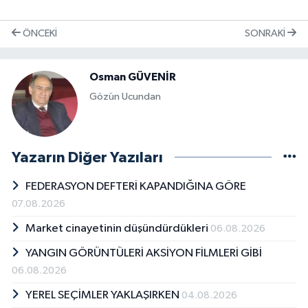
ÖNCEKI
SONRAKI
Osman GÜVENİR
Gözün Ucundan
Yazarın Diğer Yazıları
FEDERASYON DEFTERİ KAPANDIĞINA GÖRE
07.08.2026
Market cinayetinin düşündürdükleri
06.08.2026
YANGIN GÖRÜNTÜLERİ AKSİYON FİLMLERİ GİBİ
06.08.2026
YEREL SEÇİMLER YAKLAŞIRKEN
04.08.2026