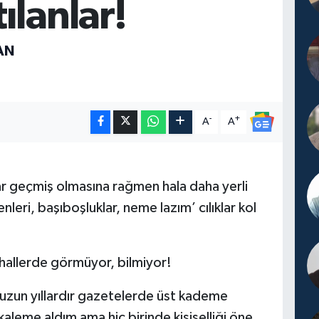
ılanlar!
AN
-
+
A
A
ar geçmiş olmasına rağmen hala daha yerli
eri, başıboşluklar, neme lazım’ cılıklar kol
 hallerde görmüyor, bilmiyor!
 uzun yıllardır gazetelerde üst kademe
kaleme aldım ama hiç birinde kişiselliği öne