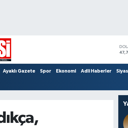
DOL
47,
EUR
55,
STE
Ayaklı Gazete
Spor
Ekonomi
Adli Haberler
Siya
64,
Y
dıkça,