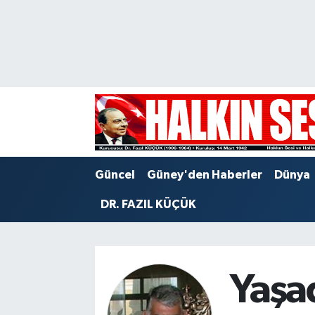
Nöbetçi Eczaneler
Hava Durumu
Trafik Durumu
Puan Durumu ve Fikstür
Güncel
Güney'den Haberler
Dünya
Tüm Manşetler
DR. FAZIL KÜÇÜK
Son Dakika Haberleri
Haber Arşivi
Yaşa