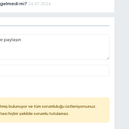
 gelmedi mi?
24.07.2024
tmiş bulunuyor ve tüm sorumluluğu üstleniyorsunuz.
tesi hiçbir şekilde sorumlu tutulamaz.