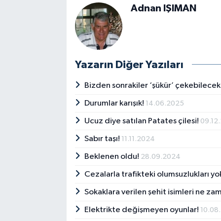
Adnan IŞIMAN
Yazarın Diğer Yazıları
Bizden sonrakiler ‘şükür’ çekebilece
Durumlar karışık!
14.06.2025
Ucuz diye satılan Patates çilesi!
09.12
Sabır taşı!
11.11.2024
Beklenen oldu!
28.09.2024
Cezalarla trafikteki olumsuzlukları 
Sokaklara verilen şehit isimleri ne 
Elektrikte değişmeyen oyunlar!
10.08