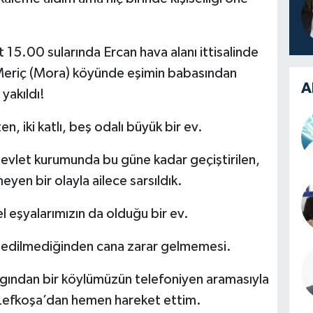
5.00 sularında Ercan hava alanı ittisalinde
 Meriç (Mora) köyünde eşimin babasından
A
yakıldı!
, iki katlı, beş odalı büyük bir ev.
 devlet kurumunda bu güne kadar geçiştirilen,
eyen bir olayla ailece sarsıldık.
el eşyalarımızın da olduğu bir ev.
et edilmediğinden cana zarar gelmemesi.
ngından bir köylümüzün telefoniyen aramasıyla
 Lefkoşa’dan hemen hareket ettim.