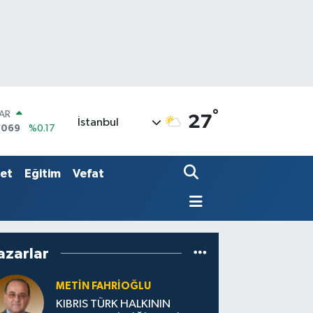
°
AR
27
İstanbul
7069
%0.17
O
0265
%0.01
RLİN
set
Eğitim
Vefat
1897
%0.02
azarlar
METIN FAHRİOĞLU
KIBRIS TÜRK HALKININ