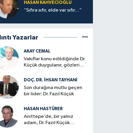
HASAN KAHVECİOĞLU
“Sıfıra sıfır, elde var sıfır…”
lıntı Yazarlar
AKAY CEMAL
Vakıflar konu edildiğinde Dr.
Küçük duygulanır, gözleri
dolardı…
DOÇ. DR. İHSAN TAYHANI
Son durağına mutlu geçen
bir lider: Dr. Fazıl Küçük
HASAN HASTÜRER
Anıttepe’de, bir yalnız
adam, Dr. Fazıl Küçük…