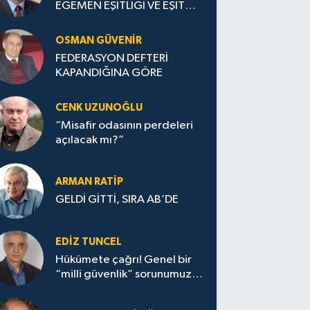
EGEMEN EŞİTLİĞİ VE EŞİT
ULUSLARARASI STATÜSÜ
TEYİT EDİLMELİ
OSMAN GÜVENİR
FEDERASYON DEFTERİ
KAPANDIĞINA GÖRE
CENK UZUNOĞLU
“Misafir odasının perdeleri
açılacak mı?”
ARMAN RATİP
GELDİ GİTTİ, SIRA AB’DE
EDIZ TUNCEL
Hükümete çağrı! Genel bir
“milli güvenlik” sorunumuz
var!