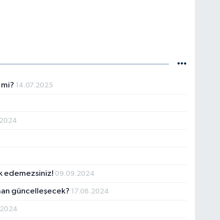
k mi?
14.07.2025
.2024
yok edemezsiniz!
09.09.2024
zaman güncelleşecek?
17.08.2024
.2024