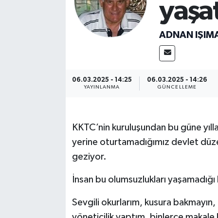
yaşat
ADNAN IŞIM
06.03.2025 - 14:25
06.03.2025 - 14:26
YAYINLANMA
GÜNCELLEME
KKTC’nin kuruluşundan bu güne yıll
yerine oturtamadığımız devlet düzenl
geziyor.
İnsan bu olumsuzlukları yaşamadığı
Sevgili okurlarım, kusura bakmayın,
yöneticilik yaptım, binlerce makale 