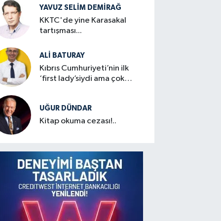
YAVUZ SELIM DEMIRAĞ
KKTC'de yine Karasakal
tartışması...
ALI BATURAY
Kıbrıs Cumhuriyeti’nin ilk
‘first lady’siydi ama çok
mütevazıydı
UĞUR DÜNDAR
Kitap okuma cezası!..