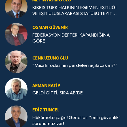
METIN FAHRİOĞLU
KIBRIS TÜRK HALKININ EGEMEN EŞİTLİĞİ
VE EŞİT ULUSLARARASI STATÜSÜ TEYİT
EDİLMELİ
OSMAN GÜVENİR
FEDERASYON DEFTERİ KAPANDIĞINA
GÖRE
CENK UZUNOĞLU
“Misafir odasının perdeleri açılacak mı?”
ARMAN RATİP
GELDİ GİTTİ, SIRA AB’DE
EDIZ TUNCEL
Hükümete çağrı! Genel bir “milli güvenlik”
sorunumuz var!