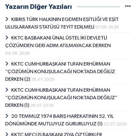
Yazarın Diğer Yazıları
KIBRIS TÜRK HALKININ EGEMEN EŞİTLİĞİ VE EŞİT
ULUSLARARASI STATÜSÜ TEYİT EDİLMELİ
07.08.2026
KKTC BAŞBAKANI ÜNAL ÜSTEL İKİ DEVLETLİ
ÇÖZÜMDEN GERİ ADIM ATILMAYACAK DERKEN
04.08.2026
KKTC CUMHURBAŞKANI TUFAN ERHÜRMAN
“ÇÖZÜMÜN KONUŞULACAĞI NOKTADA DEĞİLİZ
DERKEN (2)
28.07.2026
KKTC CUMHURBAŞKANI TUFAN ERHÜRMAN
“ÇÖZÜMÜN KONUŞULACAĞI NOKTADA DEĞİLİZ”
DERKEN (1)
26.07.2026
20 TEMMUZ 1974 BARIŞ HAREKATININ 52. YIL
DÖNÜMÜNDE MUTLUYUZ GURURLUYUZ (1)
22.07.2026
KKTC MECLİS BAŞKANI ZİYA ÖZTÜRKLER