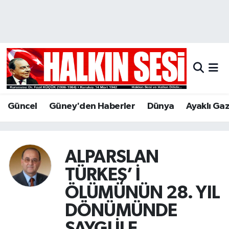
Nöbetçi Eczaneler
Hava Durumu
Trafik Durumu
Güncel
Güney'den Haberler
Dünya
Ayaklı Ga
Puan Durumu ve Fikstür
Tüm Manşetler
ALPARSLAN
Son Dakika Haberleri
TÜRKEŞ’ İ
ÖLÜMÜNÜN 28. YIL
Haber Arşivi
DÖNÜMÜNDE
SAYGI İLE