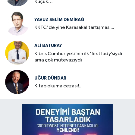
Küçük…
YAVUZ SELIM DEMIRAĞ
KKTC'de yine Karasakal tartışması...
ALI BATURAY
Kıbrıs Cumhuriyeti’nin ilk ‘first lady’siydi
ama çok mütevazıydı
UĞUR DÜNDAR
Kitap okuma cezası!..