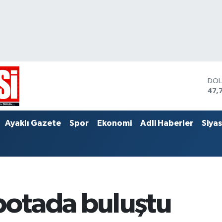
DO
47,
EU
55,
STE
Ayaklı Gazete
Spor
Ekonomi
Adli Haberler
Siya
64,
 potada buluştu