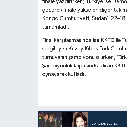
finale yazdırırken; Türkiye ise Dem
geçerek finale yükselen diğer tak
Kongo Cumhuriyeti, Sudan’ı 22–18 
tamamladı.
Final karşılaşmasında ise KKTC ile Tü
sergileyen Kuzey Kıbrıs Türk Cumhu
turnuvanın şampiyonu olurken, Türki
Şampiyonluk kupasını kaldıran KKTC, 
oynayarak kutladı.
EDITÖRÜN SEÇTIĞI