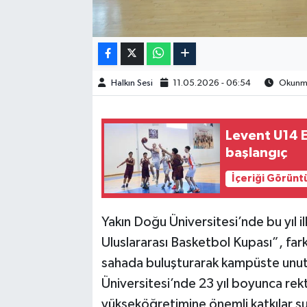
Halkın Sesi
11.05.2026 - 06:54
Okunma 
Levent U14 E
başlangıç
İçeriği Görünt
Yakın Doğu Üniversitesi’nde bu yıl 
Uluslararası Basketbol Kupası”, fark
sahada buluşturarak kampüste unut
Üniversitesi’nde 23 yıl boyunca rek
yükseköğretimine önemli katkılar su