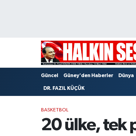
Nöbetçi Eczaneler
Hava Durumu
Trafik Durumu
Puan Durumu ve Fikstür
Güncel
Güney'den Haberler
Dünya
Tüm Manşetler
DR. FAZIL KÜÇÜK
Son Dakika Haberleri
BASKETBOL
Haber Arşivi
20 ülke, tek