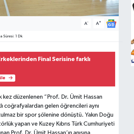
-
+
A
A
Süresi: 1 Dk
rkeklerinden Final Serisine farklı
üle
ilk kez düzenlenen “Prof. Dr. Ümit Hassan
lı coğrafyalardan gelen öğrencileri aynı
ulmaz bir spor şölenine dönüştü. Yakın Doğu
törlük yapan ve Kuzey Kıbrıs Türk Cumhuriyeti
nan Prof. Dr. Ümit Hassan’ın anısına