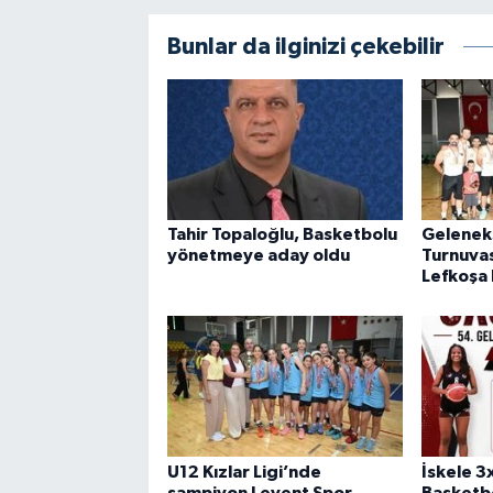
Bunlar da ilginizi çekebilir
Tahir Topaloğlu, Basketbolu
Geleneks
yönetmeye aday oldu
Turnuvas
Lefkoşa 
U12 Kızlar Ligi’nde
İskele 3
şampiyon Levent Spor
Basketbo