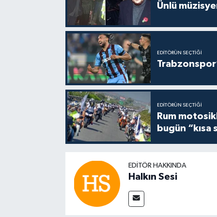
Ünlü müzisye
EDITÖRÜN SEÇTIĞI
Trabzonspor’
EDITÖRÜN SEÇTIĞI
Rum motosikle
bugün “kısa 
EDITÖR HAKKINDA
Halkın Sesi