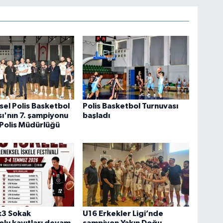
el Polis Basketbol
Polis Basketbol Turnuvası
ı'nın 7. şampiyonu
başladı
Polis Müdürlüğü
x3 Sokak
U16 Erkekler Ligi’nde
lu kayıtları devam
şampiyon Yakın Doğu