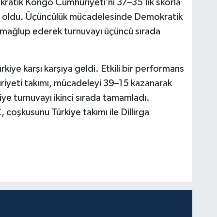
okratik Kongo Cumhuriyeti’ni 37–35’lik skorla
ım oldu. Üçüncülük mücadelesinde Demokratik
mağlup ederek turnuvayı üçüncü sırada
rkiye karşı karşıya geldi. Etkili bir performans
riyeti takımı, mücadeleyi 39–15 kazanarak
ye turnuvayı ikinci sırada tamamladı.
coşkusunu Türkiye takımı ile Dillirga