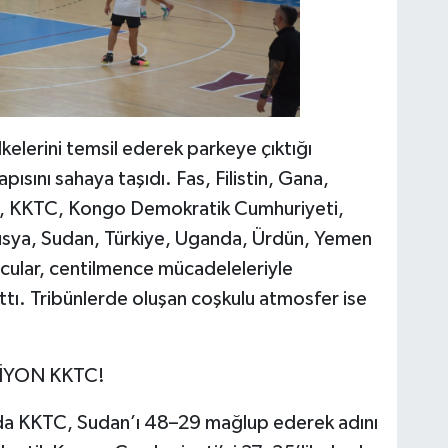
lkelerini temsil ederek parkeye çıktığı
pısını sahaya taşıdı. Fas, Filistin, Gana,
a, KKTC, Kongo Demokratik Cumhuriyeti,
Rusya, Sudan, Türkiye, Uganda, Ürdün, Yemen
cular, centilmence mücadeleleriyle
ttı. Tribünlerde oluşan coşkulu atmosfer ise
İYON KKTC!
ında KKTC, Sudan’ı 48–29 mağlup ederek adını