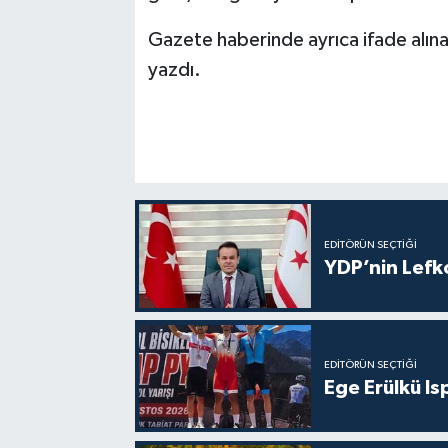
Gazete haberinde ayrıca ifade alınab
yazdı.
EDITÖRÜN SEÇTIĞI
YDP’nin Lefk
EDITÖRÜN SEÇTIĞI
Ege Erülkü Is