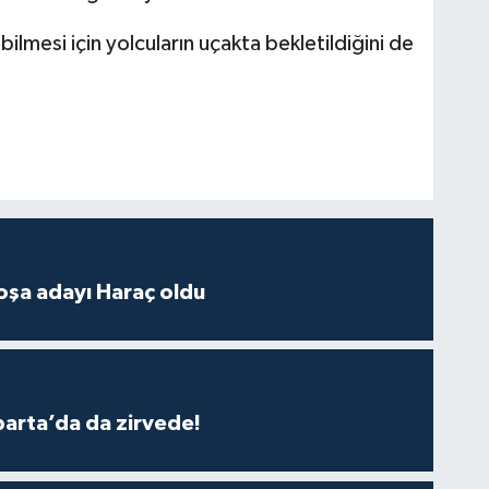
ilmesi için yolcuların uçakta bekletildiğini de
oşa adayı Haraç oldu
parta’da da zirvede!