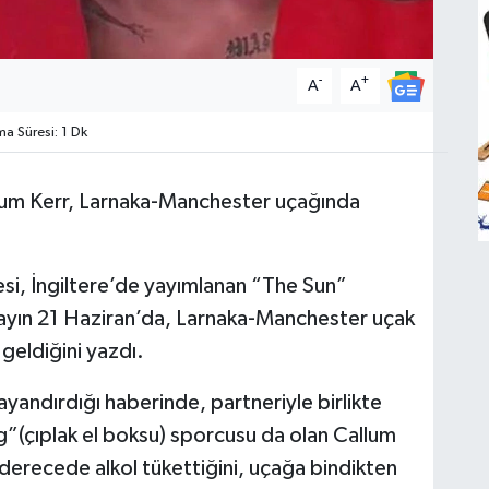
-
+
A
A
 Süresi: 1 Dk
Callum Kerr, Larnaka-Manchester uçağında
si, İngiltere’de yayımlanan “The Sun”
ayın 21 Haziran’da, Larnaka-Manchester uçak
geldiğini yazdı.
dayandırdığı haberinde, partneriyle birlikte
”(çıplak el boksu) sporcusu da olan Callum
derecede alkol tükettiğini, uçağa bindikten