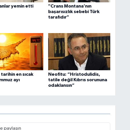
anlar yemin etti
"Crans Montana’nın
başarısızlık sebebi Türk
tarafıdır"
 tarihin en sıcak
Neofitu: “Hristodulidis,
emmuz ayı
tatile değil Kıbrıs sorununa
odaklansın”