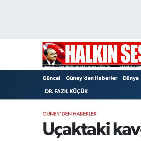
Nöbetçi Eczaneler
Hava Durumu
Trafik Durumu
Puan Durumu ve Fikstür
Güncel
Güney'den Haberler
Dünya
Tüm Manşetler
DR. FAZIL KÜÇÜK
Son Dakika Haberleri
GÜNEY'DEN HABERLER
Haber Arşivi
Uçaktaki kav