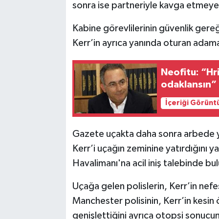
sonra ise partneriyle kavga etmeye b
Kabine görevlilerinin güvenlik gereğ
Kerr’in ayrıca yanında oturan adama 
Neofitu: “Hri
odaklansın”
İçeriği Görünt
Gazete uçakta daha sonra arbede yaş
Kerr’i uçağın zeminine yatırdığını
Havalimanı'na acil iniş talebinde bu
Uçağa gelen polislerin, Kerr’in nefe
Manchester polisinin, Kerr’in kesin 
genişlettiğini ayrıca otopsi sonucun