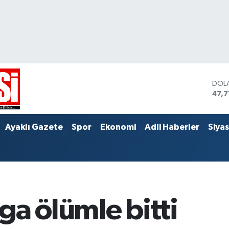
DOL
47,7
EUR
55,0
STER
Ayaklı Gazete
Spor
Ekonomi
Adli Haberler
Siya
64,
ga ölümle bitti