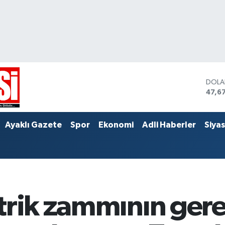
DOL
47,6
EUR
55,0
STER
Ayaklı Gazete
Spor
Ekonomi
Adli Haberler
Siya
64,2
trik zammının gere