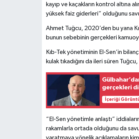
kayıp ve kaçakların kontrol altına 
yüksek faiz giderleri” olduğunu sa
Ahmet Tuğcu, 2020’den bu yana Kıb-
bunun sebebinin gerçekleri kamuoy
Kıb-Tek yönetiminin El-Sen’in bilan
kulak tıkadığını da ileri süren Tuğc
Gülbahar’dan
gerçekleri d
İçeriği Görünt
“El-Sen yönetimle anlaştı” iddialarını
rakamlarla ortada olduğunu da savu
yaratmaya yönelik açıklamaların kim