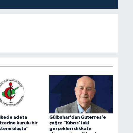
lkede adeta
Gülbahar’dan Guterres’e
üzerine kurulu bir
çağrı: “Kıbrıs’taki
istemi oluştu”
gerçekleri dikkate