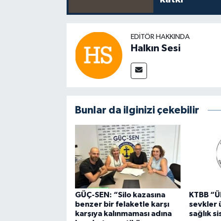
EDITÖR HAKKINDA
Halkın Sesi
Bunlar da ilginizi çekebilir
GÜÇ-SEN: “Silo kazasına
KTBB “Ü
benzer bir felaketle karşı
sevkler 
karşıya kalınmaması adına
sağlık s