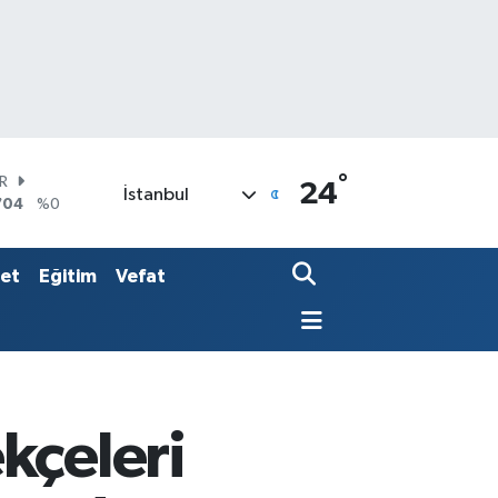
°
AR
24
İstanbul
704
%0
O
406
%-0.08
LİN
set
Eğitim
Vefat
143
%0
kçeleri