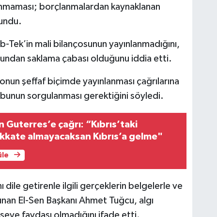
alınmaması; borçlanmalardan kaynaklanan
vundu.
Tek’in mali bilançosunun yayınlanmadığını,
undan saklama çabası olduğunu iddia etti.
çonun şeffaf biçimde yayınlanması çağrılarına
u, bunun sorgulanması gerektiğini söyledi.
 Guterres’e çağrı: “Kıbrıs’taki
ikkate almayacaksan Kıbrıs’a gelme"
üle
 dile getirenle ilgili gerçeklerin belgelerle ve
nan El-Sen Başkanı Ahmet Tuğcu, algı
seye faydası olmadığını ifade etti.