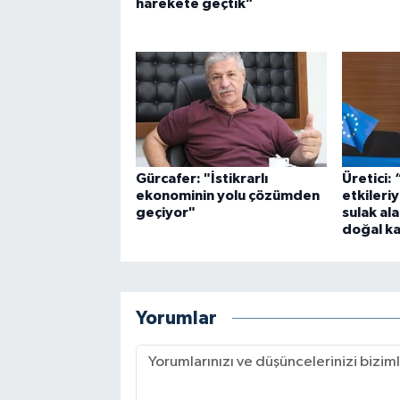
harekete geçtik”
Gürcafer: "İstikrarlı
Üretici: 
ekonominin yolu çözümden
etkileri
geçiyor"
sulak al
doğal ka
Yorumlar