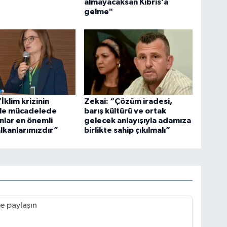
almayacaksan Kıbrıs’a
gelme"
“İklim krizinin
Zekai: “Çözüm iradesi,
yle mücadelede
barış kültürü ve ortak
anlar en önemli
gelecek anlayışıyla adamıza
lkanlarımızdır”
birlikte sahip çıkılmalı”