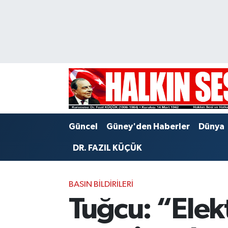
Nöbetçi Eczaneler
Hava Durumu
Trafik Durumu
Puan Durumu ve Fikstür
Güncel
Güney'den Haberler
Dünya
Tüm Manşetler
DR. FAZIL KÜÇÜK
Son Dakika Haberleri
BASIN BILDIRILERI
Haber Arşivi
Tuğcu: “Elek