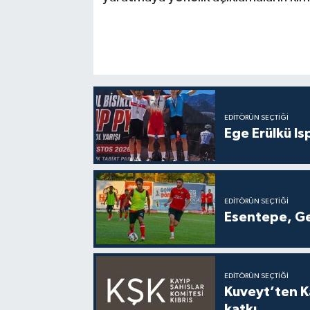
EDITÖRÜN SEÇTIĞI
Ege Erülkü Is
EDITÖRÜN SEÇTIĞI
Esentepe, Ge
EDITÖRÜN SEÇTIĞI
Kuveyt’ten Ka
katkı