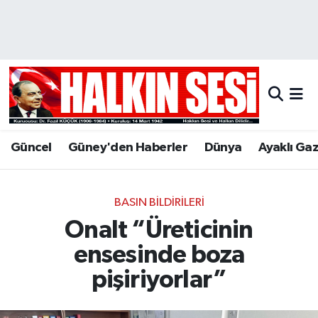
Nöbetçi Eczaneler
Hava Durumu
Trafik Durumu
Güncel
Güney'den Haberler
Dünya
Ayaklı Ga
Puan Durumu ve Fikstür
Tüm Manşetler
BASIN BILDIRILERI
Onalt “Üreticinin
Son Dakika Haberleri
ensesinde boza
Haber Arşivi
pişiriyorlar”