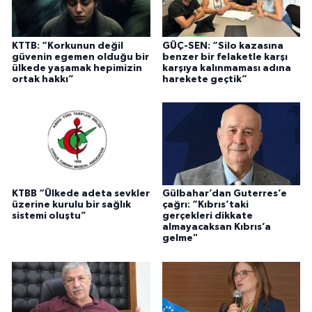
KTTB: “Korkunun değil
GÜÇ-SEN: “Silo kazasına
güvenin egemen olduğu bir
benzer bir felaketle karşı
ülkede yaşamak hepimizin
karşıya kalınmaması adına
ortak hakkı”
harekete geçtik”
KTBB “Ülkede adeta sevkler
Gülbahar’dan Guterres’e
üzerine kurulu bir sağlık
çağrı: “Kıbrıs’taki
sistemi oluştu”
gerçekleri dikkate
almayacaksan Kıbrıs’a
gelme"