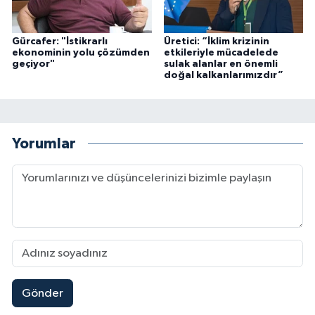
Gürcafer: "İstikrarlı
Üretici: “İklim krizinin
ekonominin yolu çözümden
etkileriyle mücadelede
geçiyor"
sulak alanlar en önemli
doğal kalkanlarımızdır”
Yorumlar
Gönder