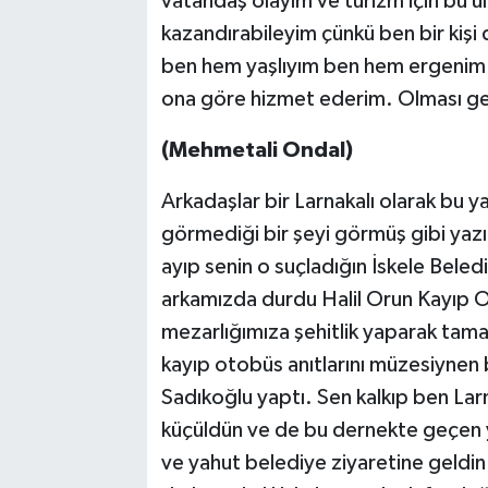
vatandaş olayım ve turizm için bu ül
kazandırabileyim çünkü ben bir ki
ben hem yaşlıyım ben hem ergenim
ona göre hizmet ederim. Olması gere
(Mehmetali Ondal)
Arkadaşlar bir Larnakalı olarak bu y
görmediği bir şeyi görmüş gibi yazı
ayıp senin o suçladığın İskele Bele
arkamızda durdu Halil Orun Kayıp O
mezarlığımıza şehitlik yaparak tama
kayıp otobüs anıtlarını müzesiynen 
Sadıkoğlu yaptı. Sen kalkıp ben Lar
küçüldün ve de bu dernekte geçen yıl
ve yahut belediye ziyaretine geldin 