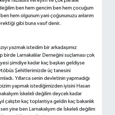
keye fazlasını vereyim ve çok paralar
şi değilim ben hem gencim ben hem çocuğum
 ben hem olgunum yani çoğununuzu anlarım
ktiği gibi buna vasıf denir.
azıyı yazmak istedim bir arkadaşımız
p birde Larnakalılar Derneğini suçlaması çok
diyesi şimdiye kadar kaç başkan geldiyse
töbüs Şehitlerimizde üç tanesini
mladı. Yıllarca senin devletinin yapmadığı
bizim yapmak istediğimizden iyisini Hasan
nakalıyım İskeleli değilim deycek kadar
 çalıştın kaç toplantıya geldin kaç bakanlık
sen yine ben Larnakalıyım de İskeleli değilim