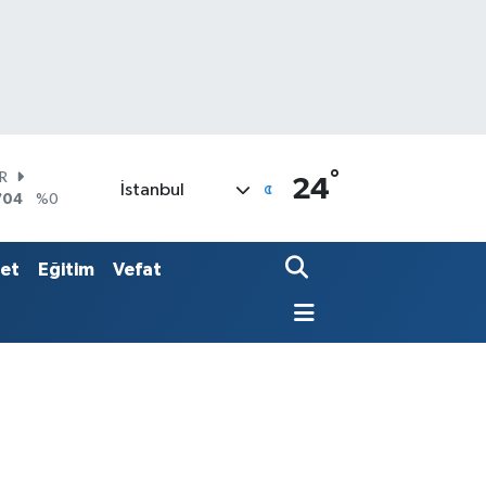
°
O
24
İstanbul
406
%-0.08
LİN
143
%0
AR
set
Eğitim
Vefat
704
%0