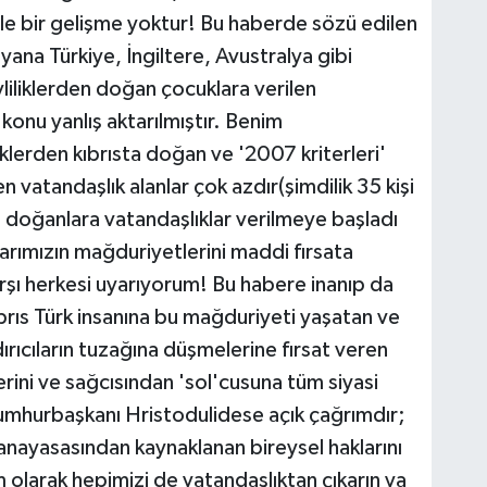
yle bir gelişme yoktur! Bu haberde sözü edilen
ana Türkiye, İngiltere, Avustralya gibi
liliklerden doğan çocuklara verilen
 konu yanlış aktarılmıştır. Benim
iklerden kıbrısta doğan ve '2007 kriterleri'
vatandaşlık alanlar çok azdır(şimdilik 35 kişi
n doğanlara vatandaşlıklar verilmeye başladı
larımızın mağduriyetlerini maddi fırsata
rşı herkesi uyarıyorum! Bu habere inanıp da
ıbrıs Türk insanına bu mağduriyeti yaşatan ve
rıcıların tuzağına düşmelerine fırsat veren
erini ve sağcısından 'sol'cusuna tüm siyasi
Cumhurbaşkanı Hristodulidese açık çağrımdır;
i anayasasından kaynaklanan bireysel haklarını
olarak hepimizi de vatandaşlıktan çıkarın ya