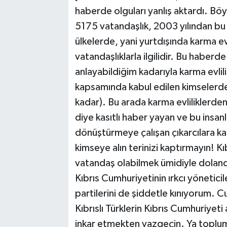
haberde olguları yanlış aktardı. Bö
5175 vatandaşlık, 2003 yılından bu y
ülkelerde, yani yurtdışında karma ev
vatandaşlıklarla ilgilidir. Bu haberde
anlayabildiğim kadarıyla karma evlil
kapsamında kabul edilen kimselerden 
kadar). Bu arada karma evliliklerde
diye kasıtlı haber yayan ve bu insan
dönüştürmeye çalışan çıkarcılara ka
kimseye alın terinizi kaptırmayın! K
vatandaş olabilmek ümidiyle dolandı
Kıbrıs Cumhuriyetinin ırkcı yöneticil
partilerini de şiddetle kınıyorum. 
Kıbrıslı Türklerin Kıbrıs Cumhuriyet
inkar etmekten vazgeçin. Ya toplum 