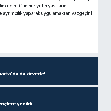
slim edin! Cumhuriyetin yasalarını
re ayrımcılık yaparak uygulamaktan vazgeçin!
parta’da da zirvede!
nçlere yenildi