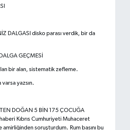
SI
 DALGASI disko parası verdik, bir da
İ DALGA GEÇMESİ
an bir alan, sistematik zefleme.
n varsa yazsın.
LİKTEN DOĞAN 5 BİN 175 ÇOCUĞA
aberi Kıbrıs Cumhuriyeti Muhaceret
re amirliğinden soruşturdum. Rum basını bu