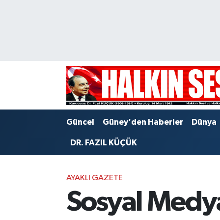
Nöbetçi Eczaneler
Hava Durumu
Trafik Durumu
Puan Durumu ve Fikstür
Güncel
Güney'den Haberler
Dünya
Tüm Manşetler
DR. FAZIL KÜÇÜK
Son Dakika Haberleri
AYAKLI GAZETE
Haber Arşivi
Sosyal Medya