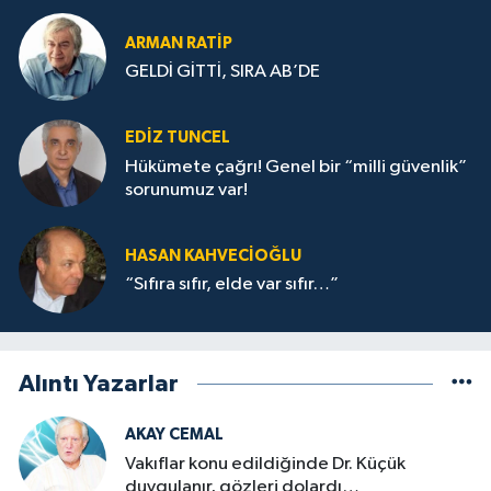
ARMAN RATİP
GELDİ GİTTİ, SIRA AB’DE
EDIZ TUNCEL
Hükümete çağrı! Genel bir “milli güvenlik”
sorunumuz var!
HASAN KAHVECİOĞLU
“Sıfıra sıfır, elde var sıfır…”
Alıntı Yazarlar
AKAY CEMAL
Vakıflar konu edildiğinde Dr. Küçük
duygulanır, gözleri dolardı…