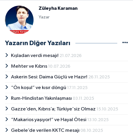
Züleyha Karaman
Yazar
Yazarın Diğer Yazıları
Kışladan verdi mesajı!
21.07.2026
Mehter ve Kıbrıs
10.07.2026
Askerin Sesi: Daima Güçlü ve Hazır!
26.11.2025
“Ön koşul” ve kısır döngü
17.11.2025
Rum-Hindistan Yakınlaşması
03.11.2025
Gazze’den, Kıbrıs’a; Türkiye'siz Olmaz
15.10.2025
“Makarios yaşıyor!” ve Hayal Ötesi
13.10.2025
Gebele’de verilen KKTC mesajı
08.10.2025