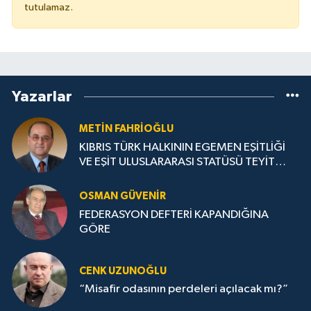
tutulamaz.
Yazarlar
METIN FAHRİOĞLU
KIBRIS TÜRK HALKININ EGEMEN EŞİTLİĞİ
VE EŞİT ULUSLARARASI STATÜSÜ TEYİT
EDİLMELİ
OSMAN GÜVENİR
FEDERASYON DEFTERİ KAPANDIĞINA
GÖRE
CENK UZUNOĞLU
“Misafir odasının perdeleri açılacak mı?”