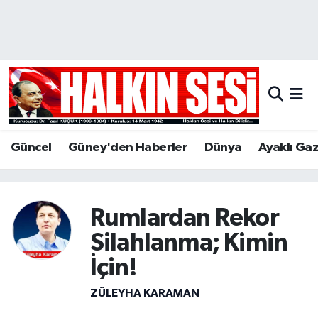
Nöbetçi Eczaneler
Hava Durumu
Trafik Durumu
Güncel
Güney'den Haberler
Dünya
Ayaklı Ga
Puan Durumu ve Fikstür
Tüm Manşetler
Rumlardan Rekor
Son Dakika Haberleri
Silahlanma; Kimin
İçin!
Haber Arşivi
ZÜLEYHA KARAMAN