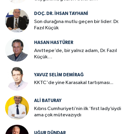
DOÇ. DR. İHSAN TAYHANI
Son durağına mutlu geçen bir lider: Dr.
Fazıl Küçük
HASAN HASTÜRER
Anıttepe’de, bir yalnız adam, Dr. Fazıl
Küçük…
YAVUZ SELIM DEMIRAĞ
KKTC'de yine Karasakal tartışması...
ALI BATURAY
Kıbrıs Cumhuriyeti’nin ilk ‘first lady’siydi
ama çok mütevazıydı
UĞUR DÜNDAR