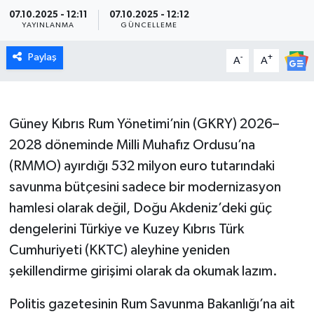
07.10.2025 - 12:11
07.10.2025 - 12:12
YAYINLANMA
GÜNCELLEME
Paylaş
-
+
A
A
Güney Kıbrıs Rum Yönetimi’nin (GKRY) 2026–
2028 döneminde Milli Muhafız Ordusu’na
(RMMO) ayırdığı 532 milyon euro tutarındaki
savunma bütçesini sadece bir modernizasyon
hamlesi olarak değil, Doğu Akdeniz’deki güç
dengelerini Türkiye ve Kuzey Kıbrıs Türk
Cumhuriyeti (KKTC) aleyhine yeniden
şekillendirme girişimi olarak da okumak lazım.
Politis gazetesinin Rum Savunma Bakanlığı’na ait