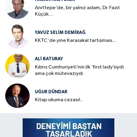
Anıttepe’de, bir yalnız adam, Dr. Fazıl
Küçük…
YAVUZ SELIM DEMIRAĞ
KKTC'de yine Karasakal tartışması...
ALI BATURAY
Kıbrıs Cumhuriyeti’nin ilk ‘first lady’siydi
ama çok mütevazıydı
UĞUR DÜNDAR
Kitap okuma cezası!..