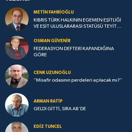
METIN FAHRİOĞLU
KIBRIS TÜRK HALKININ EGEMEN EŞİTLİĞİ
VE EŞİT ULUSLARARASI STATÜSÜ TEYİT
EDİLMELİ
OSMAN GÜVENİR
FEDERASYON DEFTERİ KAPANDIĞINA
GÖRE
CENK UZUNOĞLU
“Misafir odasının perdeleri açılacak mı?”
ARMAN RATİP
GELDİ GİTTİ, SIRA AB’DE
EDIZ TUNCEL