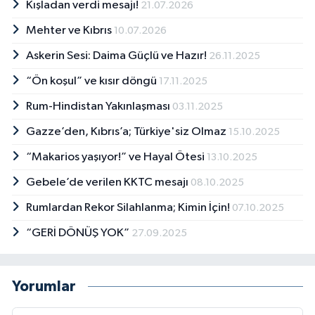
Kışladan verdi mesajı!
21.07.2026
Mehter ve Kıbrıs
10.07.2026
Askerin Sesi: Daima Güçlü ve Hazır!
26.11.2025
“Ön koşul” ve kısır döngü
17.11.2025
Rum-Hindistan Yakınlaşması
03.11.2025
Gazze’den, Kıbrıs’a; Türkiye'siz Olmaz
15.10.2025
“Makarios yaşıyor!” ve Hayal Ötesi
13.10.2025
Gebele’de verilen KKTC mesajı
08.10.2025
Rumlardan Rekor Silahlanma; Kimin İçin!
07.10.2025
“GERİ DÖNÜŞ YOK”
27.09.2025
Yorumlar