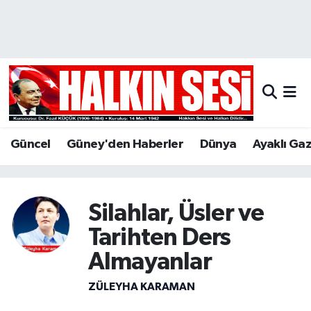
Nöbetçi Eczaneler
Hava Durumu
Trafik Durumu
Güncel
Güney'den Haberler
Dünya
Ayaklı Ga
Puan Durumu ve Fikstür
Tüm Manşetler
Silahlar, Üsler ve
Son Dakika Haberleri
Tarihten Ders
Almayanlar
Haber Arşivi
ZÜLEYHA KARAMAN