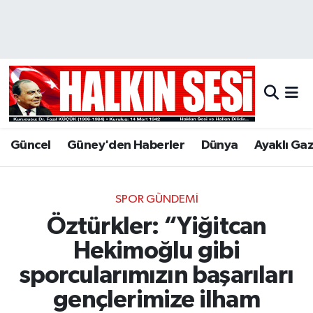
Nöbetçi Eczaneler
Hava Durumu
Trafik Durumu
Güncel
Güney'den Haberler
Dünya
Ayaklı Ga
Puan Durumu ve Fikstür
Tüm Manşetler
SPOR GÜNDEMI
Öztürkler: “Yiğitcan
Son Dakika Haberleri
Hekimoğlu gibi
Haber Arşivi
sporcularımızın başarıları
gençlerimize ilham