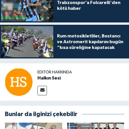
Trabzonspor’a Folcarelli'den
kötü haber
Rum motosikletliler, Bostancı
ve Astromerit kapılarını bugün
“kısa süreliğine kapatacak
EDITÖR HAKKINDA
Halkın Sesi
Bunlar da ilginizi çekebilir