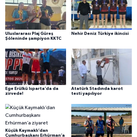
Uluslararası Plaj Güreş
Nehir Deniz Türkiye ikincisi
Şöleninde şampiyon KKTC
Ege Erülkü Isparta’da da
Atatürk Stadında karot
zirvede!
testi yapılıyor
Küçük Kaymaklı’dan
Cumhurbaşkanı Erhürman’a