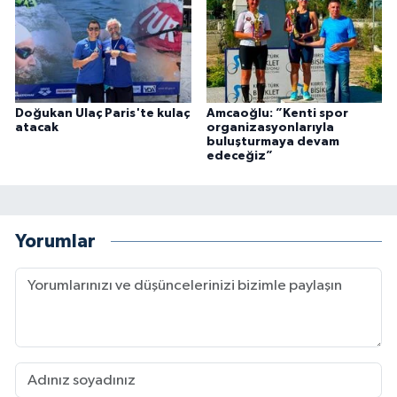
Doğukan Ulaç Paris'te kulaç
Amcaoğlu: ”Kenti spor
atacak
organizasyonlarıyla
buluşturmaya devam
edeceğiz”
Yorumlar