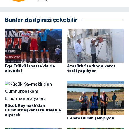
Bunlar da ilginizi çekebilir
Ege Erülkü Isparta’da da
Atatürk Stadında karot
zirvede!
testi yapılıyor
Küçük Kaymaklı’dan
Cumhurbaşkanı Erhürman’a
ziyaret
Cemre Bumin şampiyon