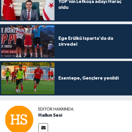
YDP’nin Lefkoşa adayı Haraç
oldu
Ege Erülkü Isparta’da da
zirvede!
Esentepe, Gençlere yenildi
EDITÖR HAKKINDA
Halkın Sesi