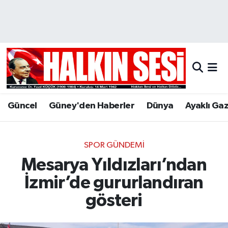
Nöbetçi Eczaneler
Hava Durumu
Trafik Durumu
Güncel
Güney'den Haberler
Dünya
Ayaklı Ga
Puan Durumu ve Fikstür
Tüm Manşetler
SPOR GÜNDEMI
Mesarya Yıldızları’ndan
Son Dakika Haberleri
İzmir’de gururlandıran
Haber Arşivi
gösteri