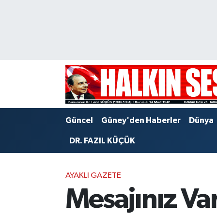
Nöbetçi Eczaneler
Hava Durumu
Trafik Durumu
Puan Durumu ve Fikstür
Güncel
Güney'den Haberler
Dünya
Tüm Manşetler
DR. FAZIL KÜÇÜK
Son Dakika Haberleri
AYAKLI GAZETE
Haber Arşivi
Mesajınız Va