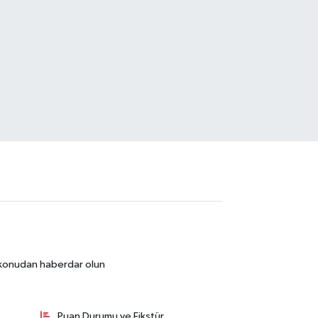
r konudan haberdar olun
Puan Durumu ve Fikstür