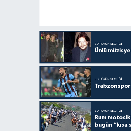
EDITÖRÜN SEÇTIĞI
Ünlü müzisye
EDITÖRÜN SEÇTIĞI
Trabzonspor’
EDITÖRÜN SEÇTIĞI
Rum motosikle
bugün “kısa 