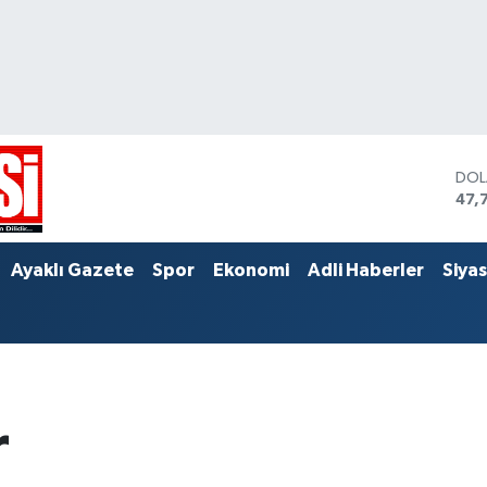
DO
47,
EU
55,
STE
Ayaklı Gazete
Spor
Ekonomi
Adli Haberler
Siya
64,
r