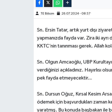
TE Bilisim
26.07.2024 - 08:57
Sn. Ersin Tatar, artık yurt dışı ziyar
yapmanızda fayda var. Zira iki ayrı 
KKTC’nin tanınması gerek. Allah kol
Sn. Olgun Amcaoğlu, UBP Kurultayı’
verdiğinizi açıkladınız. Hayırlısı ol
pek fayda etmeyecektir…
Sn. Dursun Oğuz, Kırsal Kesim Arsası
ödemek için başvurdukları zaman ken
yaratmış. Bu konuda başbakan ile b