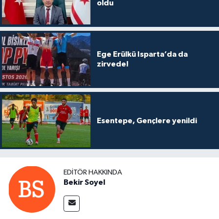
oldu
Ege Erülkü Isparta’da da
zirvede!
Esentepe, Gençlere yenildi
EDITÖR HAKKINDA
Bekir Soyel