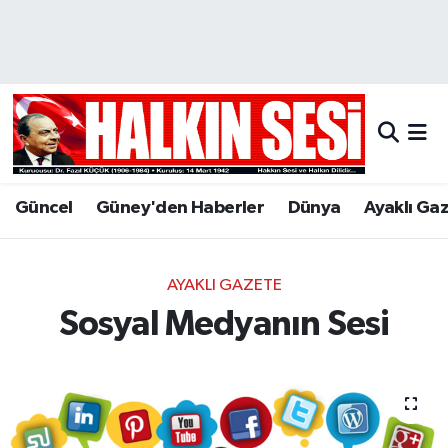
Nöbetçi Eczaneler
Hava Durumu
Trafik Durumu
Güncel
Güney'den Haberler
Dünya
Ayaklı Ga
Puan Durumu ve Fikstür
Tüm Manşetler
AYAKLI GAZETE
Sosyal Medyanın Sesi
Son Dakika Haberleri
Haber Arşivi