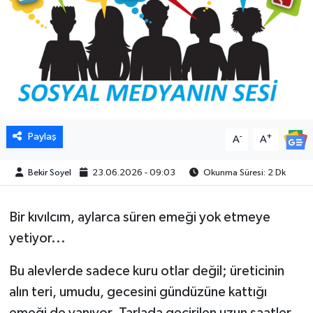
Paylaş
-
+
A
A
Bekir Soyel
23.06.2026 - 09:03
Okunma Süresi: 2 Dk
Bir kıvılcım, aylarca süren emeği yok etmeye
yetiyor...
Bu alevlerde sadece kuru otlar değil; üreticinin
alın teri, umudu, gecesini gündüzüne kattığı
emeği de yanıyor. Tarlada geçirilen uzun saatler,