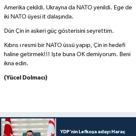
Amerika çekildi. Ukrayna da NATO yenildi. Ege de
iki NATO üyesi it dalaşında.
Dün Çin in askeri güç gösterisini seyrettim.
Kıbrıs ı resmi bir NATO üssü yapıp, Çin in hedefi
haline getirmek!!! Işte buna OK demiyorum. Beni
ikna edin.
(Yücel Dolmacı)
YDP’nin Lefkoşa adayı Haraç