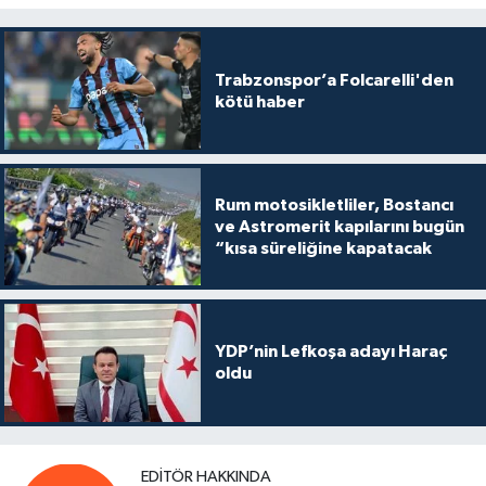
Trabzonspor’a Folcarelli'den
kötü haber
Rum motosikletliler, Bostancı
ve Astromerit kapılarını bugün
“kısa süreliğine kapatacak
YDP’nin Lefkoşa adayı Haraç
oldu
EDITÖR HAKKINDA