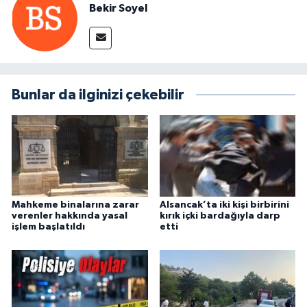
Bekir Soyel
Bunlar da ilginizi çekebilir
Mahkeme binalarına zarar
Alsancak’ta iki kişi birbirini
verenler hakkında yasal
kırık içki bardağıyla darp
işlem başlatıldı
etti