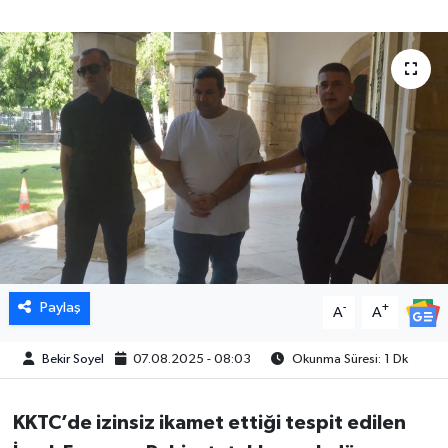
Paylaş
-
+
A
A
Bekir Soyel
07.08.2025 - 08:03
Okunma Süresi: 1 Dk
KKTC’de izinsiz ikamet ettiği tespit edilen