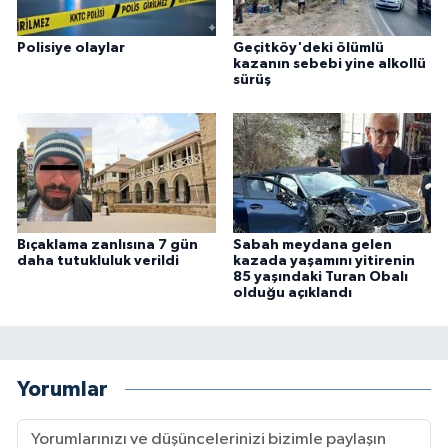
Polisiye olaylar
Geçitköy'deki ölümlü
kazanın sebebi yine alkollü
sürüş
Bıçaklama zanlısına 7 gün
Sabah meydana gelen
daha tutukluluk verildi
kazada yaşamını yitirenin
85 yaşındaki Turan Obalı
olduğu açıklandı
Yorumlar