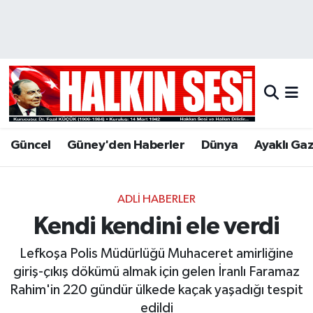
Nöbetçi Eczaneler
Hava Durumu
Trafik Durumu
Güncel
Güney'den Haberler
Dünya
Ayaklı Ga
Puan Durumu ve Fikstür
Tüm Manşetler
ADLI HABERLER
Kendi kendini ele verdi
Son Dakika Haberleri
Lefkoşa Polis Müdürlüğü Muhaceret amirliğine
Haber Arşivi
giriş-çıkış dökümü almak için gelen İranlı Faramaz
Rahim'in 220 gündür ülkede kaçak yaşadığı tespit
edildi