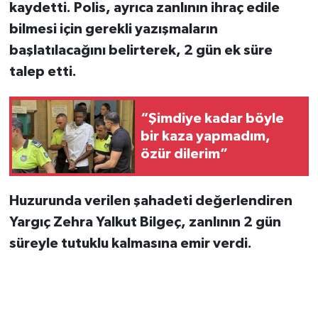
kaydetti. Polis, ayrıca zanlının ihraç edile
bilmesi için gerekli yazışmaların
başlatılacağını belirterek, 2 gün ek süre
talep etti.
“Şimdiye kadar böyle
bir kaza yapmadım,
özür dilerim”
Huzurunda verilen şahadeti değerlendiren
Yargıç Zehra Yalkut Bilgeç, zanlının 2 gün
süreyle tutuklu kalmasına emir verdi.