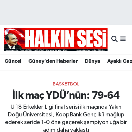
Nöbetçi Eczaneler
Hava Durumu
Trafik Durumu
Güncel
Güney'den Haberler
Dünya
Ayaklı Ga
Puan Durumu ve Fikstür
Tüm Manşetler
BASKETBOL
İlk maç YDÜ’nün: 79-64
Son Dakika Haberleri
U 18 Erkekler Ligi final serisi ilk maçında Yakın
Haber Arşivi
Doğu Üniversitesi, KoopBank Gençlik’i mağlup
ederek seride 1-0 öne geçerek şampiyonluğa bir
adım daha yaklaştı