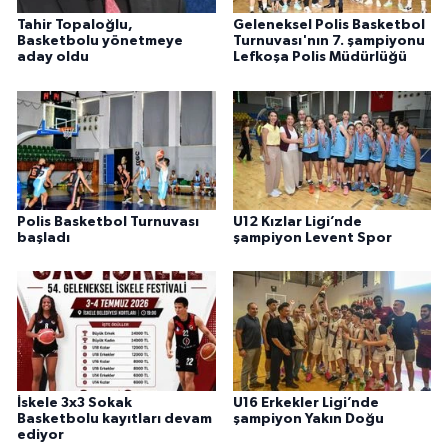
Tahir Topaloğlu,
Geleneksel Polis Basketbol
Basketbolu yönetmeye
Turnuvası'nın 7. şampiyonu
aday oldu
Lefkoşa Polis Müdürlüğü
Polis Basketbol Turnuvası
U12 Kızlar Ligi’nde
başladı
şampiyon Levent Spor
İskele 3x3 Sokak
U16 Erkekler Ligi’nde
Basketbolu kayıtları devam
şampiyon Yakın Doğu
ediyor