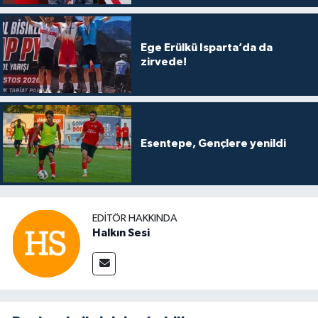
Ege Erülkü Isparta’da da
zirvede!
Esentepe, Gençlere yenildi
EDITÖR HAKKINDA
Halkın Sesi