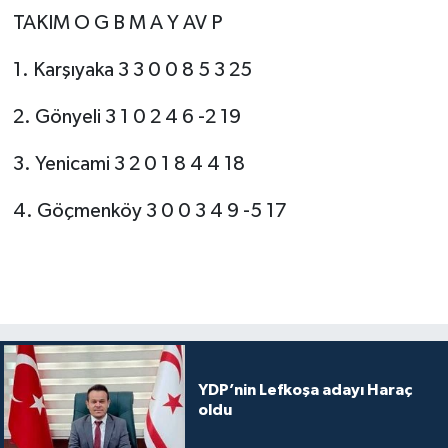
TAKIM O G B M A Y AV P
1. Karşıyaka 3 3 0 0 8 5 3 25
2. Gönyeli 3 1 0 2 4 6 -2 19
3. Yenicami 3 2 0 1 8 4 4 18
4. Göçmenköy 3 0 0 3 4 9 -5 17
YDP’nin Lefkoşa adayı Haraç
oldu