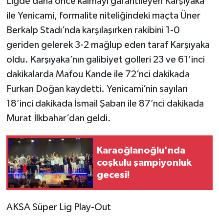
Ligde daha önce kalmayı garantileyen Karşıyaka
ile Yenicami, formalite niteliğindeki maçta Üner
Berkalp Stadı’nda karşılaşırken rakibini 1-0
geriden gelerek 3-2 mağlup eden taraf Karşıyaka
oldu. Karşıyaka’nın galibiyet golleri 23 ve 61’inci
dakikalarda Mafou Kande ile 72’nci dakikada
Furkan Doğan kaydetti. Yenicami’nin sayıları
18’inci dakikada İsmail Şaban ile 87’nci dakikada
Murat İlkbahar’dan geldi.
Karaoğlanoğlu'nda
coşkulu şampiyonluk
gecesi!
AKSA Süper Lig Play-Out