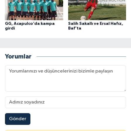
GG, Acapulco’da kampa
Salih Sakallı ve Ersal Hafız,
girdi
Baf’ta
Yorumlar
Gönder