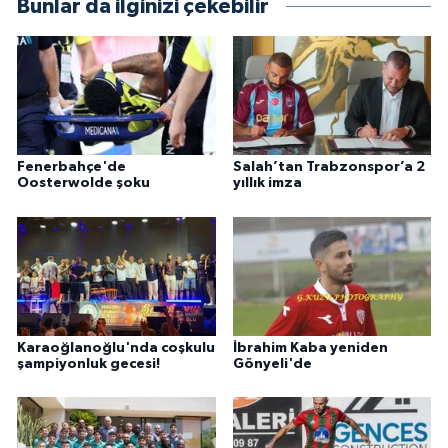
Bunlar da ilginizi çekebilir
Fenerbahçe'de
Salah’tan Trabzonspor’a 2
Oosterwolde şoku
yıllık imza
Karaoğlanoğlu'nda coşkulu
İbrahim Kaba yeniden
şampiyonluk gecesi!
Gönyeli'de