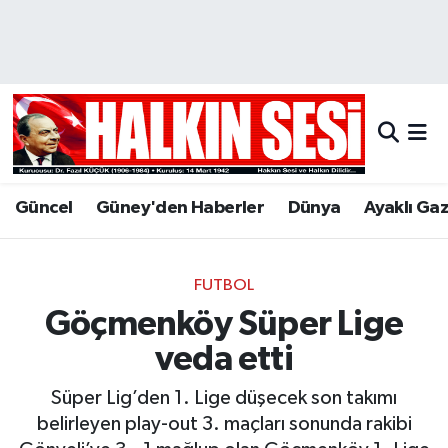
Nöbetçi Eczaneler
Hava Durumu
Trafik Durumu
Güncel
Güney'den Haberler
Dünya
Ayaklı Ga
Puan Durumu ve Fikstür
Tüm Manşetler
FUTBOL
Göçmenköy Süper Lige
Son Dakika Haberleri
veda etti
Haber Arşivi
Süper Lig’den 1. Lige düşecek son takımı
belirleyen play-out 3. maçları sonunda rakibi