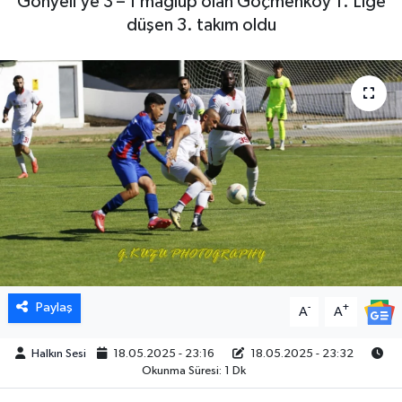
Gönyeli’ye 3 – 1 mağlup olan Göçmenköy 1. Lige
düşen 3. takım oldu
Paylaş
-
+
A
A
Halkın Sesi
18.05.2025 - 23:16
18.05.2025 - 23:32
Okunma Süresi: 1 Dk