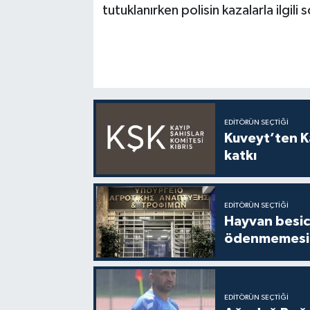
tutuklanırken polisin kazalarla ilgili
EDITÖRÜN SEÇTIĞI
Kuveyt’ten Ka
katkı
EDITÖRÜN SEÇTIĞI
Hayvan besici
ödenmemesi 
EDITÖRÜN SEÇTIĞI