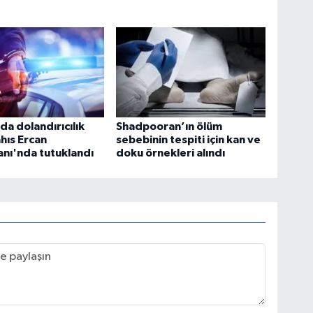
da dolandırıcılık
Shadpooran’ın ölüm
hıs Ercan
sebebinin tespiti için kan ve
nı'nda tutuklandı
doku örnekleri alındı