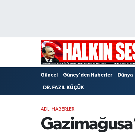
Nöbetçi Eczaneler
Hava Durumu
Trafik Durumu
Puan Durumu ve Fikstür
Güncel
Güney'den Haberler
Dünya
Tüm Manşetler
DR. FAZIL KÜÇÜK
Son Dakika Haberleri
ADLI HABERLER
Haber Arşivi
Gazimağusa’