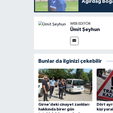
Ağırdağ Boğa
WEB EDITÖR
Ümit Şeyhun
Bunlar da ilginizi çekebilir
Girne’deki cinayet zanlıları
Dört ayrı
hakkında birer gün
kişi yara