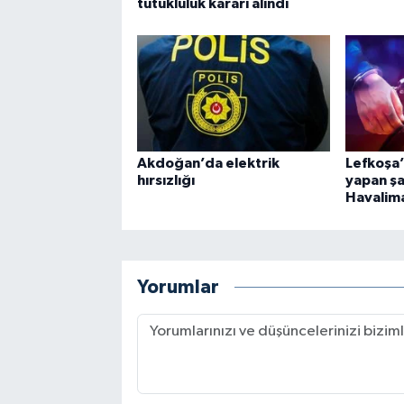
tutukluluk kararı alındı
Akdoğan’da elektrik
Lefkoşa’
hırsızlığı
yapan şa
Havalima
Yorumlar