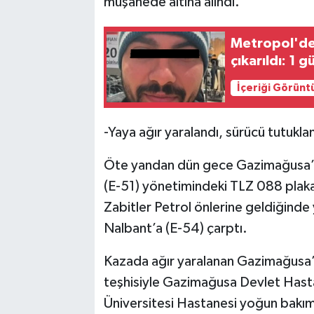
müşahede altına alındı.
Metropol'dek
çıkarıldı: 1 
İçeriği Görünt
-Yaya ağır yaralandı, sürücü tutukla
Öte yandan dün gece Gazimağusa’da
(E-51) yönetimindeki TLZ 088 plakal
Zabitler Petrol önlerine geldiğinde
Nalbant’a (E-54) çarptı.
Kazada ağır yaralanan Gazimağusa’
teşhisiyle Gazimağusa Devlet Hast
Üniversitesi Hastanesi yoğun bakım 