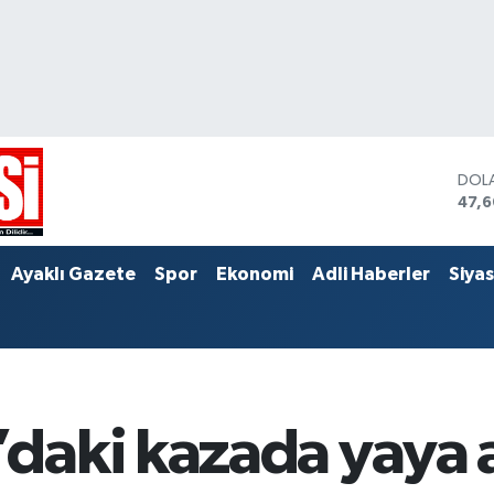
DOL
47,
EUR
55,
STER
Ayaklı Gazete
Spor
Ekonomi
Adli Haberler
Siya
64,
daki kazada yaya 