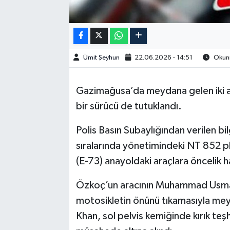
Ümit Şeyhun
22.06.2026 - 14:51
Okunm
Gazimağusa’da meydana gelen iki ayrı 
bir sürücü de tutuklandı.
Polis Basın Subaylığından verilen 
sıralarında yönetimindeki NT 852 p
(E-73) anayoldaki araçlara öncelik 
Özkoç’un aracının Muhammad Usman
motosikletin önünü tıkamasıyla me
Khan, sol pelvis kemiğinde kırık t