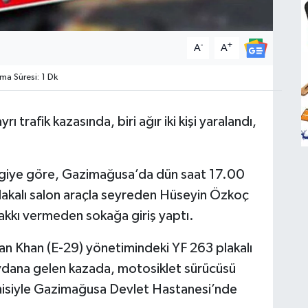
-
+
A
A
a Süresi: 1 Dk
trafik kazasında, biri ağır iki kişi yaralandı,
bilgiye göre, Gazimağusa’da dün saat 17.00
lakalı salon araçla seyreden Hüseyin Özkoç
hakkı vermeden sokağa giriş yaptı.
 Khan (E-29) yönetimindeki YF 263 plakalı
ydana gelen kazada, motosiklet sürücüsü
eşhisiyle Gazimağusa Devlet Hastanesi’nde