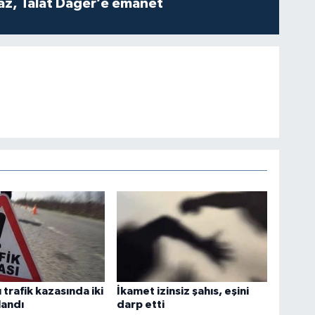
z, Talat Dağer’e emanet
 trafik kazasında iki
İkamet izinsiz şahıs, eşini
landı
darp etti