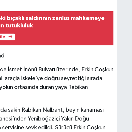
i bıçaklı saldırının zanlısı mahkemeye
gün tutukluluk
üle
ndı
 İsmet İnönü Bulvarı üzerinde, Erkin Coşkun
ı araçla İskele’ye doğru seyrettiği sırada
 yolun ortasında duran yaya Rabikan
da sakin Rabikan Nalbant, beyin kanaması
anesi’nden Yeniboğaziçi Yakın Doğu
servisine sevk edildi. Sürücü Erkin Coşkun