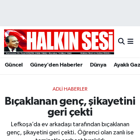
Nöbetçi Eczaneler
Hava Durumu
Trafik Durumu
Güncel
Güney'den Haberler
Dünya
Ayaklı Ga
Puan Durumu ve Fikstür
Tüm Manşetler
ADLI HABERLER
Bıçaklanan genç, şikayetini
Son Dakika Haberleri
geri çekti
Haber Arşivi
Lefkoşa’da ev arkadaşı tarafından bıçaklanan
genç, şikayetini geri çekti. Öğrenci olan zanlı ise