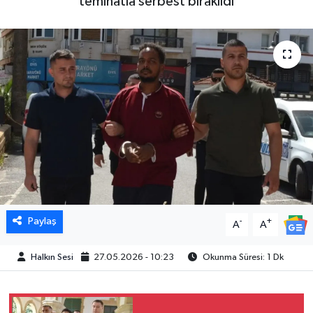
teminatla serbest bırakıldı
Paylaş
-
+
A
A
Halkın Sesi
27.05.2026 - 10:23
Okunma Süresi: 1 Dk