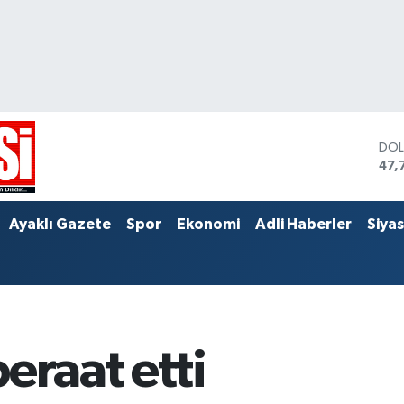
DO
47,
EU
55,
STE
Ayaklı Gazete
Spor
Ekonomi
Adli Haberler
Siya
64,
eraat etti