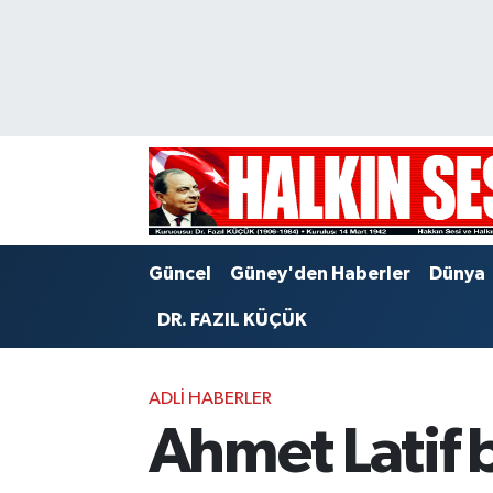
Nöbetçi Eczaneler
Hava Durumu
Trafik Durumu
Puan Durumu ve Fikstür
Güncel
Güney'den Haberler
Dünya
Tüm Manşetler
DR. FAZIL KÜÇÜK
Son Dakika Haberleri
ADLI HABERLER
Haber Arşivi
Ahmet Latif b