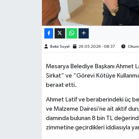
Bekir Soyel
26.05.2026 - 08:37
Okunma
Mesarya Belediye Başkanı Ahmet Lat
Sirkat” ve “Görevi Kötüye Kullanma
beraat etti.
Ahmet Latif ve beraberindeki üç b
ve Malzeme Dairesi’ne ait aktif dur
damında bulunan 8 bin TL değerindek
zimmetine geçirdikleri iddiasıyla ya