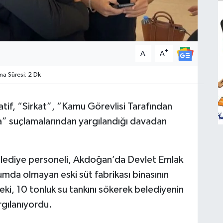
-
+
A
A
 Süresi: 2 Dk
if, “Sirkat”, “Kamu Görevlisi Tarafından
” suçlamalarından yargılandığı davadan
elediye personeli, Akdoğan’da Devlet Emlak
umda olmayan eski süt fabrikası binasının
i, 10 tonluk su tankını sökerek belediyenin
rgılanıyordu.