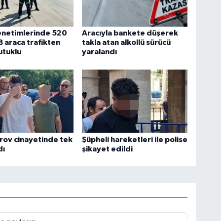
enetimlerinde 520
Aracıyla bankete düşerek
8 araca trafikten
takla atan alkollü sürücü
utuklu
yaralandı
rov cinayetinde tek
Şüpheli hareketleri ile polise
dı
şikayet edildi