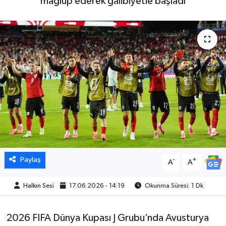
mağlup ederek galibiyetle başladı
Paylaş
-
+
A
A
Halkın Sesi
17.06.2026 - 14:19
Okunma Süresi: 1 Dk
2026 FIFA Dünya Kupası J Grubu’nda Avusturya