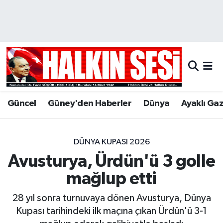
Nöbetçi Eczaneler
Hava Durumu
Trafik Durumu
Güncel
Güney'den Haberler
Dünya
Ayaklı Ga
Puan Durumu ve Fikstür
Tüm Manşetler
DÜNYA KUPASI 2026
Avusturya, Ürdün'ü 3 golle
Son Dakika Haberleri
mağlup etti
Haber Arşivi
28 yıl sonra turnuvaya dönen Avusturya, Dünya
Kupası tarihindeki ilk maçına çıkan Ürdün'ü 3-1