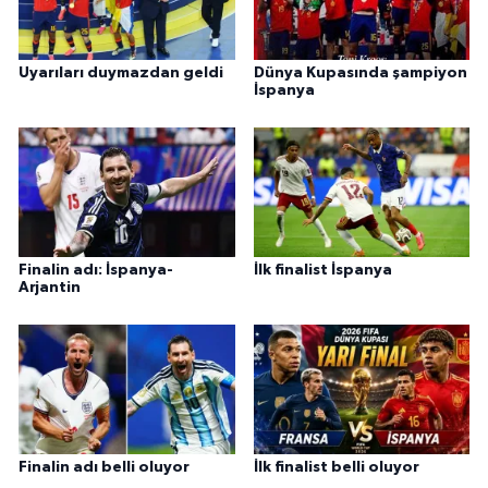
Uyarıları duymazdan geldi
Dünya Kupasında şampiyon
İspanya
Finalin adı: İspanya-
İlk finalist İspanya
Arjantin
Finalin adı belli oluyor
İlk finalist belli oluyor