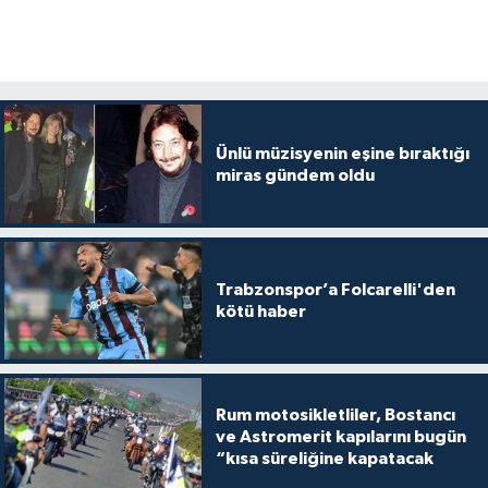
Ünlü müzisyenin eşine bıraktığı
miras gündem oldu
Trabzonspor’a Folcarelli'den
kötü haber
Rum motosikletliler, Bostancı
ve Astromerit kapılarını bugün
“kısa süreliğine kapatacak