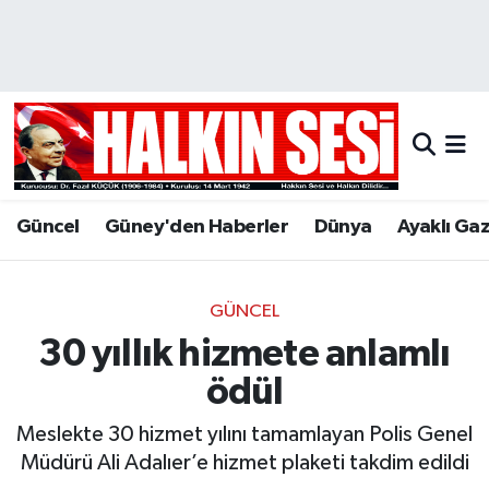
Nöbetçi Eczaneler
Hava Durumu
Trafik Durumu
Güncel
Güney'den Haberler
Dünya
Ayaklı Ga
Puan Durumu ve Fikstür
Tüm Manşetler
GÜNCEL
30 yıllık hizmete anlamlı
Son Dakika Haberleri
ödül
Haber Arşivi
Meslekte 30 hizmet yılını tamamlayan Polis Genel
Müdürü Ali Adalıer’e hizmet plaketi takdim edildi