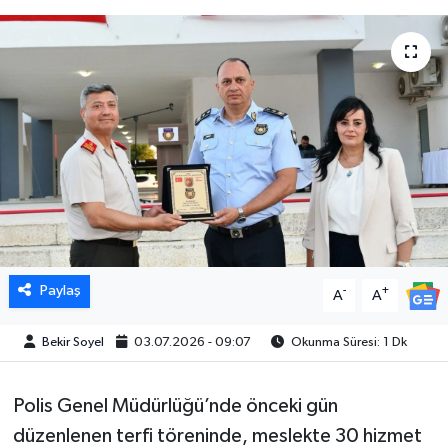
Paylaş
-
+
A
A
Bekir Soyel
03.07.2026 - 09:07
Okunma Süresi: 1 Dk
Polis Genel Müdürlüğü’nde önceki gün
düzenlenen terfi töreninde, meslekte 30 hizmet