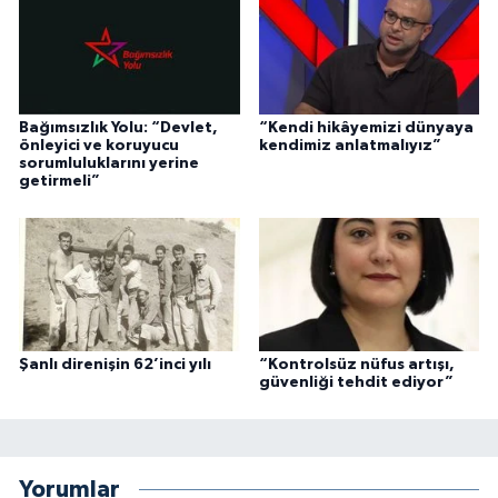
Bağımsızlık Yolu: “Devlet,
“Kendi hikâyemizi dünyaya
önleyici ve koruyucu
kendimiz anlatmalıyız”
sorumluluklarını yerine
getirmeli”
Şanlı direnişin 62’inci yılı
“Kontrolsüz nüfus artışı,
güvenliği tehdit ediyor”
Yorumlar