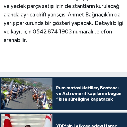
ve yedek parça satışı için de stantların kurulacağı
alanda ayrıca drift yarışçısı Ahmet Bağrıaçık’ın da
yarış parkurunda bir gösteri yapacak. Detaylı bilgi
ve kayıt için 0542 874 1903 numaralı telefon
aranabilir.
Rum motosikletliler, Bostancı
ve Astromerit kapılarını bugün
“kısa süreliğine kapatacak
YDP’nin Lefkoşa adayı Haraç