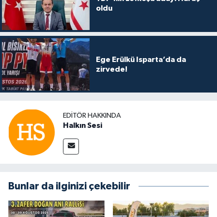
oldu
Ege Erülkü Isparta’da da
zirvede!
EDITÖR HAKKINDA
Halkın Sesi
Bunlar da ilginizi çekebilir