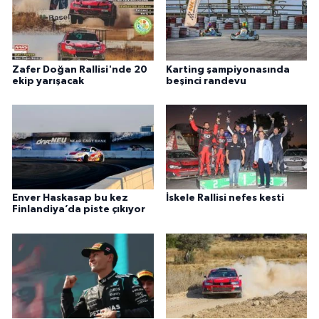
Zafer Doğan Rallisi'nde 20
Karting şampiyonasında
ekip yarışacak
beşinci randevu
Enver Haskasap bu kez
İskele Rallisi nefes kesti
Finlandiya’da piste çıkıyor