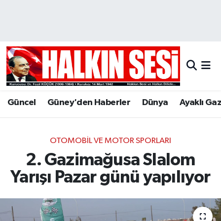
Nöbetçi Eczaneler
Hava Durumu
Trafik Durumu
Güncel
Güney'den Haberler
Dünya
Ayaklı Ga
Puan Durumu ve Fikstür
Tüm Manşetler
OTOMOBIL VE MOTOR SPORLARI
2. Gazimağusa Slalom
Son Dakika Haberleri
Yarışı Pazar günü yapılıyor
Haber Arşivi