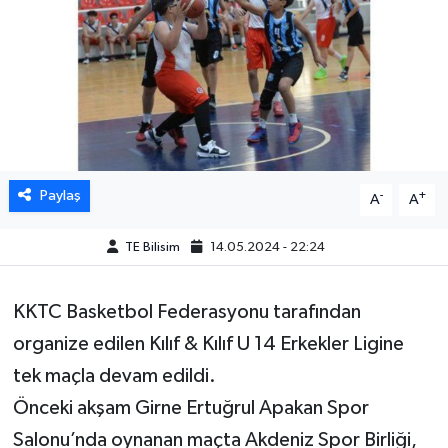
Paylaş
-
+
A
A
TE Bilisim
14.05.2024 - 22:24
KKTC Basketbol Federasyonu tarafından
organize edilen Kılıf & Kılıf U 14 Erkekler Ligine
tek maçla devam edildi.
Önceki akşam Girne Ertuğrul Apakan Spor
Salonu’nda oynanan maçta Akdeniz Spor Birliği,