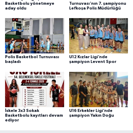
Basketbolu yönetmeye
Turnuvası'nın 7. şampiyonu
aday oldu
Lefkoşa Polis Müdürlüğü
Polis Basketbol Turnuvası
U12 Kızlar Ligi’nde
başladı
şampiyon Levent Spor
İskele 3x3 Sokak
U16 Erkekler Ligi’nde
Basketbolu kayıtları devam
şampiyon Yakın Doğu
ediyor