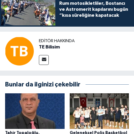
Rum motosikletliler, Bostancı
ve Astromerit kapılarını bugün
“kısa süreliğine kapatacak
EDITÖR HAKKINDA
TE Bilisim
Bunlar da ilginizi çekebilir
Tahir Topaloğlu,
Geleneksel Polis Basketbol