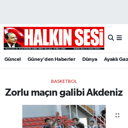
Nöbetçi Eczaneler
Hava Durumu
Trafik Durumu
Güncel
Güney'den Haberler
Dünya
Ayaklı Ga
Puan Durumu ve Fikstür
Tüm Manşetler
BASKETBOL
Zorlu maçın galibi Akdeniz
Son Dakika Haberleri
Haber Arşivi