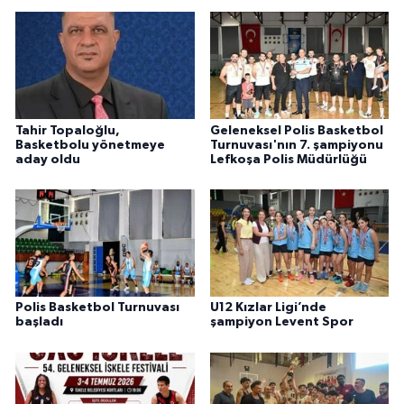
Tahir Topaloğlu,
Geleneksel Polis Basketbol
Basketbolu yönetmeye
Turnuvası'nın 7. şampiyonu
aday oldu
Lefkoşa Polis Müdürlüğü
Polis Basketbol Turnuvası
U12 Kızlar Ligi’nde
başladı
şampiyon Levent Spor