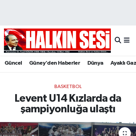
Nöbetçi Eczaneler
Hava Durumu
Trafik Durumu
Güncel
Güney'den Haberler
Dünya
Ayaklı Ga
Puan Durumu ve Fikstür
Tüm Manşetler
BASKETBOL
Levent U14 Kızlarda da
Son Dakika Haberleri
şampiyonluğa ulaştı
Haber Arşivi