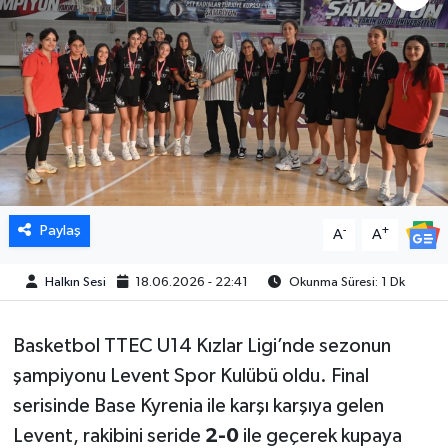
Paylaş
-
+
A
A
Halkın Sesi
18.06.2026 - 22:41
Okunma Süresi: 1 Dk
Basketbol TTEC U14 Kızlar Ligi’nde sezonun
şampiyonu Levent Spor Kulübü oldu. Final
serisinde Base Kyrenia ile karşı karşıya gelen
Levent, rakibini seride
2-0
ile geçerek kupaya