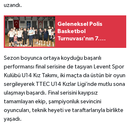
uzandı.
Geleneksel Polis
Basketbol
Turnuvası'nın 7.
şampiyonu Lefkoşa
Polis Müdürlüğü
Sezon boyunca ortaya koyduğu başarılı
performansı final serisine de taşıyan Levent Spor
Kulübü U14 Kız Takımı, iki maçta da üstün bir oyun
sergileyerek TTEC U14 Kızlar Ligi’nde mutlu sona
ulaşmayı başardı. Final serisini kayıpsız
tamamlayan ekip, şampiyonluk sevincini
oyuncuları, teknik heyeti ve taraftarlarıyla birlikte
yaşadı.