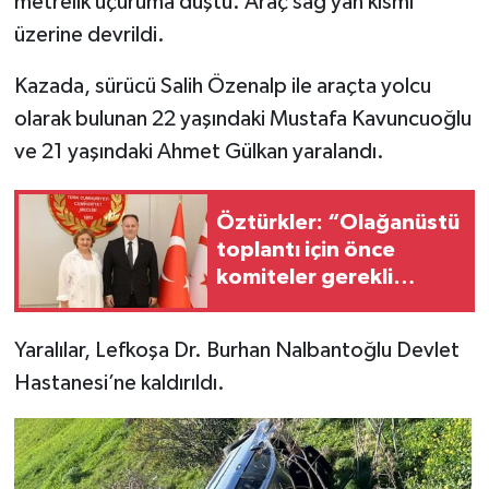
metrelik uçuruma düştü. Araç sağ yan kısmı
üzerine devrildi.
Kazada, sürücü Salih Özenalp ile araçta yolcu
olarak bulunan 22 yaşındaki Mustafa Kavuncuoğlu
ve 21 yaşındaki Ahmet Gülkan yaralandı.
Öztürkler: “Olağanüstü
toplantı için önce
komiteler gerekli
kararları üretmeli”
Yaralılar, Lefkoşa Dr. Burhan Nalbantoğlu Devlet
Hastanesi’ne kaldırıldı.