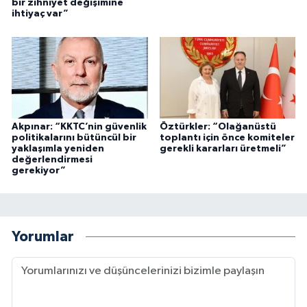
bir zihniyet değişimine
ihtiyaç var”
Akpınar: “KKTC’nin güvenlik
Öztürkler: “Olağanüstü
politikalarını bütüncül bir
toplantı için önce komiteler
yaklaşımla yeniden
gerekli kararları üretmeli”
değerlendirmesi
gerekiyor”
Yorumlar