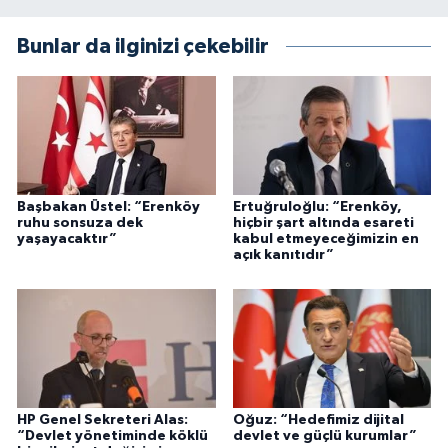
Bunlar da ilginizi çekebilir
Başbakan Üstel: “Erenköy
Ertuğruloğlu: “Erenköy,
ruhu sonsuza dek
hiçbir şart altında esareti
yaşayacaktır”
kabul etmeyeceğimizin en
açık kanıtıdır”
HP Genel Sekreteri Alas:
Oğuz: “Hedefimiz dijital
“Devlet yönetiminde köklü
devlet ve güçlü kurumlar”