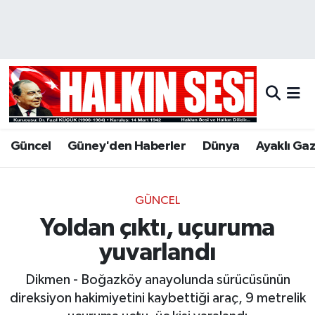
Nöbetçi Eczaneler
Hava Durumu
Trafik Durumu
Güncel
Güney'den Haberler
Dünya
Ayaklı Ga
Puan Durumu ve Fikstür
Tüm Manşetler
GÜNCEL
Yoldan çıktı, uçuruma
Son Dakika Haberleri
yuvarlandı
Haber Arşivi
Dikmen - Boğazköy anayolunda sürücüsünün
direksiyon hakimiyetini kaybettiği araç, 9 metrelik