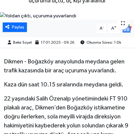
uçuruma uçtu, üç kişi yaralandı
Paylaş
-
+
A
A
Bekir Soyel
17.01.2025 - 09:26
Okunma Süresi: 1 Dk
Dikmen - Boğazköy anayolunda meydana gelen
trafik kazasında bir araç uçuruma yuvarlandı.
Kaza dün saat 10.15 sıralarında meydana geldi.
22 yaşındaki Salih Özenalp yönetimindeki FT 910
plakalı araç, Dikmen’den Boğazköy istikametine
doğru ilerlerken, sola meyilli virajda direksiyon
hakimiyetini kaybederek yolun solundan çıkarak 9