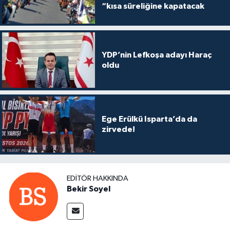
“kısa süreliğine kapatacak
YDP’nin Lefkoşa adayı Haraç
oldu
Ege Erülkü Isparta’da da
zirvede!
EDITÖR HAKKINDA
Bekir Soyel