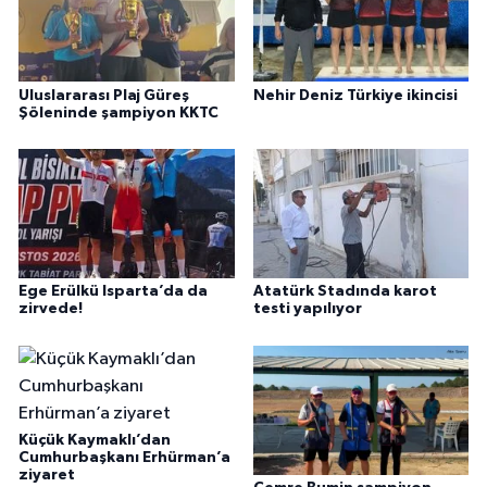
Uluslararası Plaj Güreş
Nehir Deniz Türkiye ikincisi
Şöleninde şampiyon KKTC
Ege Erülkü Isparta’da da
Atatürk Stadında karot
zirvede!
testi yapılıyor
Küçük Kaymaklı’dan
Cumhurbaşkanı Erhürman’a
ziyaret