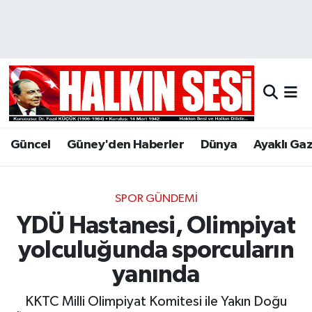
Nöbetçi Eczaneler
Hava Durumu
Trafik Durumu
Güncel
Güney'den Haberler
Dünya
Ayaklı Ga
Puan Durumu ve Fikstür
Tüm Manşetler
SPOR GÜNDEMI
YDÜ Hastanesi, Olimpiyat
Son Dakika Haberleri
yolculuğunda sporcuların
Haber Arşivi
yanında
KKTC Milli Olimpiyat Komitesi ile Yakın Doğu