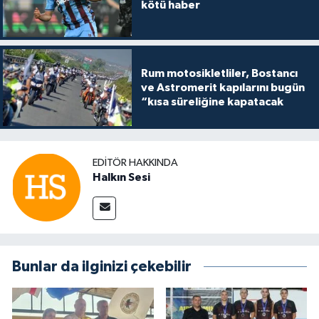
kötü haber
Rum motosikletliler, Bostancı
ve Astromerit kapılarını bugün
“kısa süreliğine kapatacak
EDITÖR HAKKINDA
Halkın Sesi
Bunlar da ilginizi çekebilir