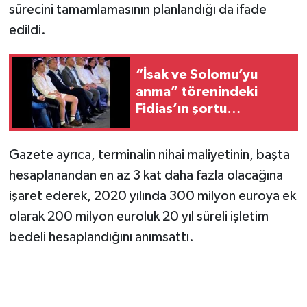
sürecini tamamlamasının planlandığı da ifade
edildi.
“İsak ve Solomu’yu
anma” törenindeki
Fidias’ın şortu
eleştirilere yol açtı
Gazete ayrıca, terminalin nihai maliyetinin, başta
hesaplanandan en az 3 kat daha fazla olacağına
işaret ederek, 2020 yılında 300 milyon euroya ek
olarak 200 milyon euroluk 20 yıl süreli işletim
bedeli hesaplandığını anımsattı.