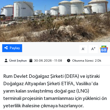
Paylaş
-
+
A
A
Ümit Şeyhun
30.06.2026 - 11:08
Okunma Süresi: 2 Dk
Rum Devlet Doğalgaz Şirketi (DEFA) ve iştiraki
Doğalgaz Altyapıları Şirketi ETİFA, Vasiliko'da
yarım kalan sıvılaştırılmış doğal gaz (LNG)
terminali projesinin tamamlanması için yüklenici ön
yeterlilik ihalesine çıkmaya hazırlanıyor.