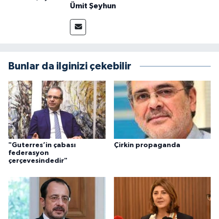
Ümit Şeyhun
Bunlar da ilginizi çekebilir
"Guterres’in çabası
Çirkin propaganda
federasyon
çerçevesindedir"