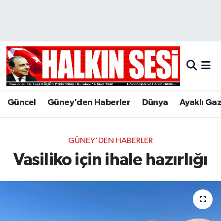
Nöbetçi Eczaneler
Hava Durumu
Trafik Durumu
Güncel
Güney'den Haberler
Dünya
Ayaklı Ga
Puan Durumu ve Fikstür
Tüm Manşetler
GÜNEY'DEN HABERLER
Vasiliko için ihale hazırlığı
Son Dakika Haberleri
Haber Arşivi