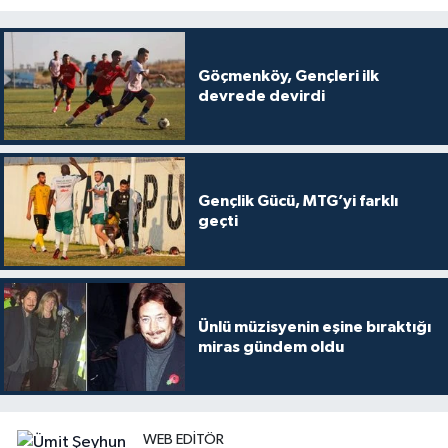
Göçmenköy, Gençleri ilk
devrede devirdi
Gençlik Gücü, MTG’yi farklı
geçti
Ünlü müzisyenin eşine bıraktığı
miras gündem oldu
WEB EDITÖR