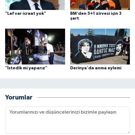
"Laf var icraat yok"
BM'den 5+1 zirvesi için 3
şart
"İstedik mi yaparız"
Derinya'da anma eylemi
Yorumlar