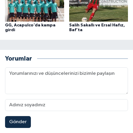
GG, Acapulco’da kampa
Salih Sakallı ve Ersal Hafız,
girdi
Baf’ta
Yorumlar
Gönder