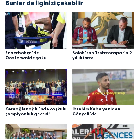
Bunlar da ilginizi çekebilir
Fenerbahçe'de
Salah’tan Trabzonspor’a 2
Oosterwolde şoku
yıllık imza
Karaoğlanoğlu'nda coşkulu
İbrahim Kaba yeniden
şampiyonluk gecesi!
Gönyeli'de