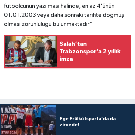
futbolcunun yazılması halinde, en az 4'ünün
01.01.2003 veya daha sonraki tarihte doğmuş
olması zorunluluğu bulunmaktadır”
Salah’tan
Trabzonspor’a 2 yıllık
imza
Ege Erülkü Isparta’da da
zirvede!