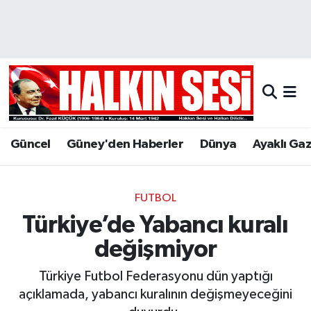
Nöbetçi Eczaneler
Hava Durumu
Trafik Durumu
Güncel
Güney'den Haberler
Dünya
Ayaklı Ga
Puan Durumu ve Fikstür
Tüm Manşetler
FUTBOL
Türkiye’de Yabancı kuralı
Son Dakika Haberleri
değişmiyor
Haber Arşivi
Türkiye Futbol Federasyonu dün yaptığı
açıklamada, yabancı kuralının değişmeyeceğini