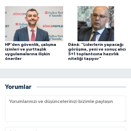
HP’den güvenlik, çalışma
Dânâ: “Liderlerin yapacağı
izinleri ve yurttaşlık
görüşme, yeni ve sonuç alıcı
uygulamalarına ilişkin
5+1 toplantısına hazırlık
öneriler
niteliği taşıyor”
Yorumlar