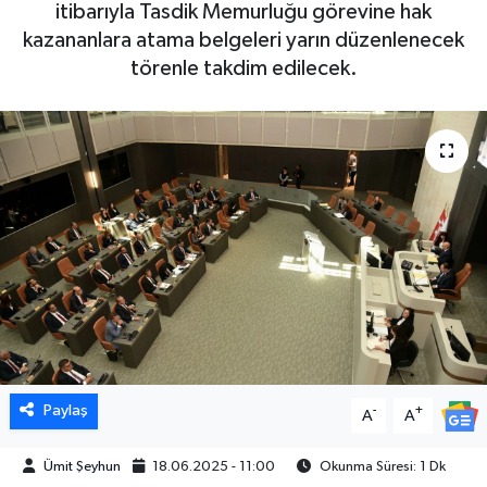
itibarıyla Tasdik Memurluğu görevine hak
kazananlara atama belgeleri yarın düzenlenecek
törenle takdim edilecek.
Paylaş
-
+
A
A
Ümit Şeyhun
18.06.2025 - 11:00
Okunma Süresi: 1 Dk