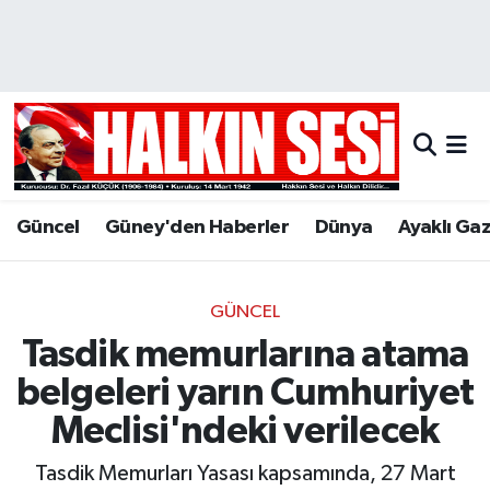
Nöbetçi Eczaneler
Hava Durumu
Trafik Durumu
Güncel
Güney'den Haberler
Dünya
Ayaklı Ga
Puan Durumu ve Fikstür
Tüm Manşetler
GÜNCEL
Tasdik memurlarına atama
Son Dakika Haberleri
belgeleri yarın Cumhuriyet
Haber Arşivi
Meclisi'ndeki verilecek
Tasdik Memurları Yasası kapsamında, 27 Mart