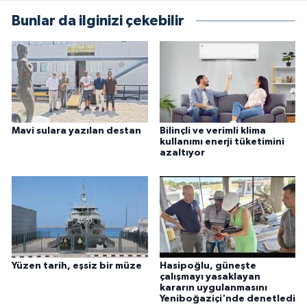
Bunlar da ilginizi çekebilir
Mavi sulara yazılan destan
Bilinçli ve verimli klima
kullanımı enerji tüketimini
azaltıyor
Yüzen tarih, eşsiz bir müze
Hasipoğlu, güneşte
çalışmayı yasaklayan
kararın uygulanmasını
Yeniboğaziçi'nde denetledi