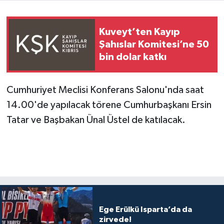
Kuveyt’ten Kayıp
Şahıslar Komitesi’ne 50
bin dolar katkı
Cumhuriyet Meclisi Konferans Salonu'nda saat
14.00'de yapılacak törene Cumhurbaşkanı Ersin
Tatar ve Başbakan Ünal Üstel de katılacak.
Ege Erülkü Isparta’da da
zirvede!