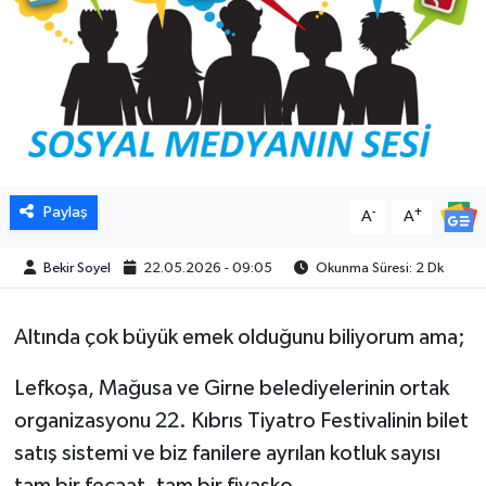
Paylaş
-
+
A
A
Bekir Soyel
22.05.2026 - 09:05
Okunma Süresi: 2 Dk
Altında çok büyük emek olduğunu biliyorum ama;
Lefkoşa, Mağusa ve Girne belediyelerinin ortak
organizasyonu 22. Kıbrıs Tiyatro Festivalinin bilet
satış sistemi ve biz fanilere ayrılan kotluk sayısı
tam bir fecaat, tam bir fiyasko.