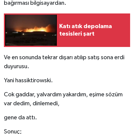
bağırması bilgisayardan.
Katı atık depolama
tesisleri şart
Ve en sonunda tekrar dışarı atılıp satış sona erdi
duyurusu.
Yani hassiktirowski.
Cok gaddar, yalvardım yakardım, eşime sözüm
var dedim, dinlemedi,
gene da attı.
Sonuç;