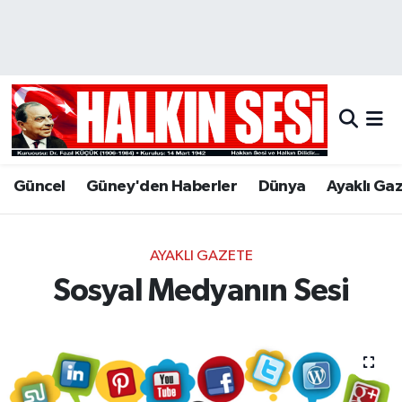
Nöbetçi Eczaneler
Hava Durumu
Trafik Durumu
Güncel
Güney'den Haberler
Dünya
Ayaklı Ga
Puan Durumu ve Fikstür
Tüm Manşetler
AYAKLI GAZETE
Sosyal Medyanın Sesi
Son Dakika Haberleri
Haber Arşivi