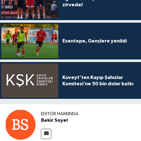
zirvede!
Esentepe, Gençlere yenildi
Kuveyt’ten Kayıp Şahıslar
Komitesi’ne 50 bin dolar katkı
EDITÖR HAKKINDA
Bekir Soyel