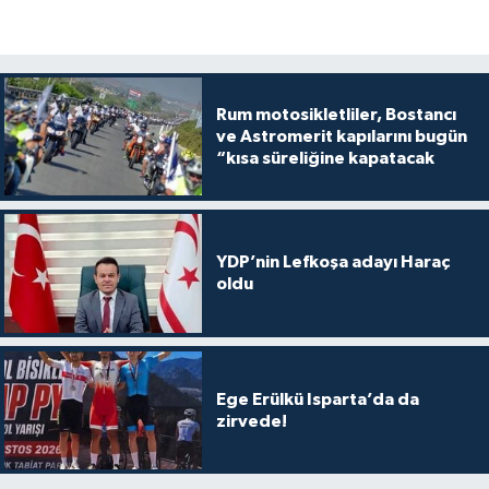
Rum motosikletliler, Bostancı
ve Astromerit kapılarını bugün
“kısa süreliğine kapatacak
YDP’nin Lefkoşa adayı Haraç
oldu
Ege Erülkü Isparta’da da
zirvede!