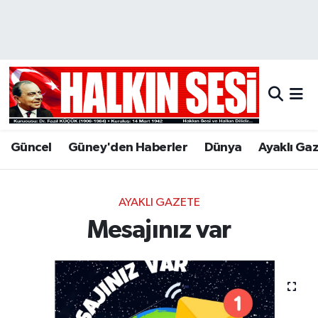
Nöbetçi Eczaneler
Hava Durumu
Trafik Durumu
Güncel
Güney'den Haberler
Dünya
Ayaklı Ga
Puan Durumu ve Fikstür
Tüm Manşetler
AYAKLI GAZETE
Mesajınız var
Son Dakika Haberleri
Haber Arşivi