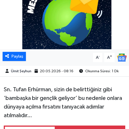
Paylaş
-
+
A
A
Ümit Şeyhun
20.05.2026 - 08:16
Okunma Süresi: 1 Dk
Sn. Tufan Erhürman, sizin de belirttiğiniz gibi
‘bambaşka bir gençlik geliyor’ bu nedenle onlara
dünyaya açılma fırsatını tanıyacak adımlar
atılmalıdır…